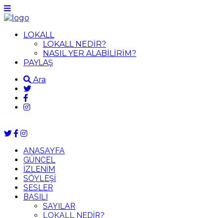
LOKALL
LOKALL NEDİR?
NASIL YER ALABİLİRİM?
PAYLAŞ
Ara
ANASAYFA
GÜNCEL
İZLENİM
SÖYLEŞİ
SESLER
BASILI
SAYILAR
LOKALL NEDİR?