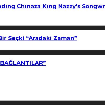
ndıng Chınaza Kıng Nazzy’s Songwr
Bir Seçki “Aradaki Zaman”
Z BAĞLANTILAR”