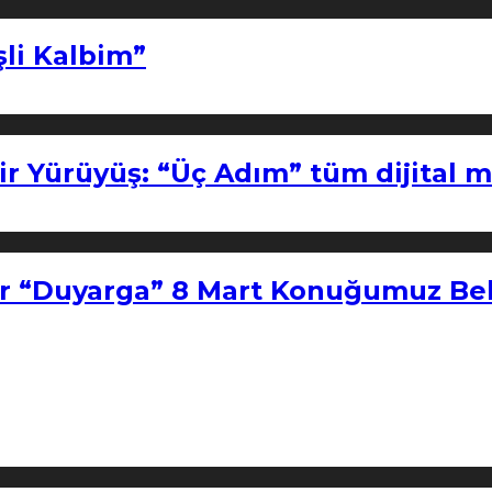
şli Kalbim”
ir Yürüyüş: “Üç Adım” tüm dijital 
r “Duyarga” 8 Mart Konuğumuz Bel