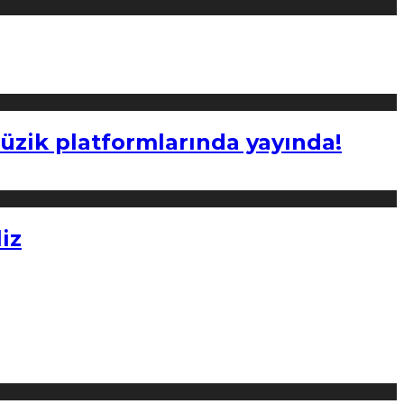
müzik platformlarında yayında!
iz