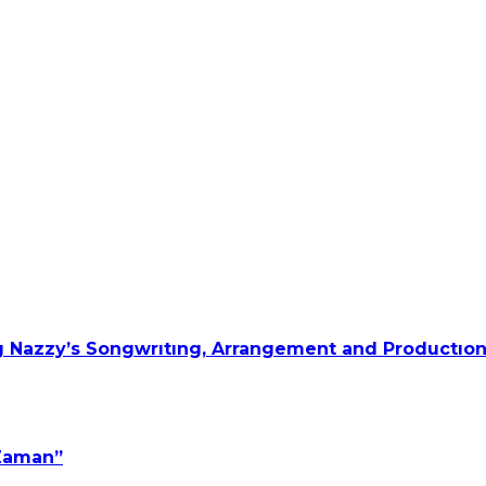
 Nazzy’s Songwrıtıng, Arrangement and Productıon
 Zaman”