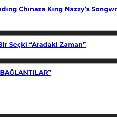
ndıng Chınaza Kıng Nazzy’s Songwr
Bir Seçki “Aradaki Zaman”
Z BAĞLANTILAR”