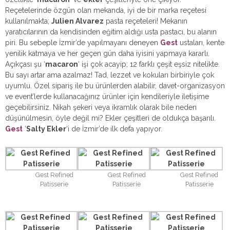
Reçetelerinde özgün olan mekanda, iyi de bir marka reçetesi
kullanılmakta;
Julien Alvarez
pasta reçeteleri! Mekanın
yaratıcılarının da kendisinden eğitim aldığı usta pastacı, bu alanın
piri. Bu sebeple İzmir’de yapılmayanı deneyen
Gest
ustaları, kente
yenilik katmaya ve her geçen gün daha iyisini yapmaya kararlı.
Açıkçası şu ‘
macaron
‘ işi çok acayip; 12 farklı çeşit eşsiz nitelikte.
Bu sayı artar ama azalmaz! Tad, lezzet ve kokuları birbiriyle çok
uyumlu. Özel sipariş ile bu ürünlerden alabilir, davet-organizasyon
ve event’lerde kullanacağınız ürünler için kendileriyle iletişime
geçebilirsiniz. Nikah şekeri veya ikramlık olarak bile neden
düşünülmesin, öyle değil mi? Ekler çeşitleri de oldukça başarılı.
Gest
‘
Salty Ekler
‘i de İzmir’de ilk defa yapıyor.
Gest Refined
Gest Refined
Gest Refined
Patisserie
Patisserie
Patisserie