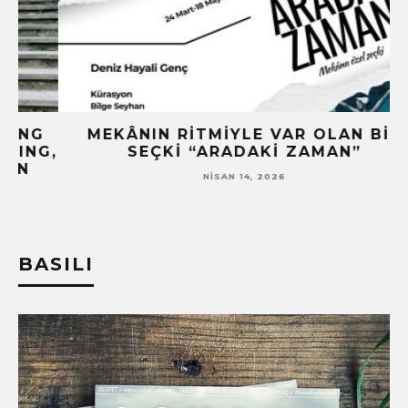
G
MEKÂNIN RITMIYLE VAR OLAN BIR
G,
SEÇKI “ARADAKI ZAMAN”
NISAN 14, 2026
BASILI