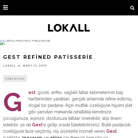
GEST REFINED PATISSERIE
MART 13, 2019
LOKALL
KÖŞE BUCAK
G
est
; güzel, enfes, sağlıklı tatlar kelimelerinin baş
harflerinden yaratılan, gerçek anlamda rafine edilmiş,
doğal bir pastane. Açık mutfak özelliğiyle hijyeni jilet
gibi yansıtan mekanda rahatlıkla kendinize,
çocuğunuza, eşinize, dostunuza tatlılar önerebilir, alıp ikram
edebilir, ya da
Gest
‘e gidip orada tüketebilirsiniz. Butik pastacılık
özelliğiyle taze seçilmiş, niş ürünlerle hizmet veren
Gest
,
özellikle ‘
macaron
‘ ve
ekler
çeşitleriyle öne çıkıyor.