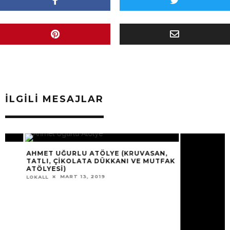
İLGILI MESAJLAR
AHMET UĞURLU ATÖLYE (KRUVASAN,
MAMMA SWEETS 
TATLI, ÇIKOLATA DÜKKANI VE MUTFAK
MART 13, 
LOKALL
ATÖLYESI)
MART 13, 2019
LOKALL