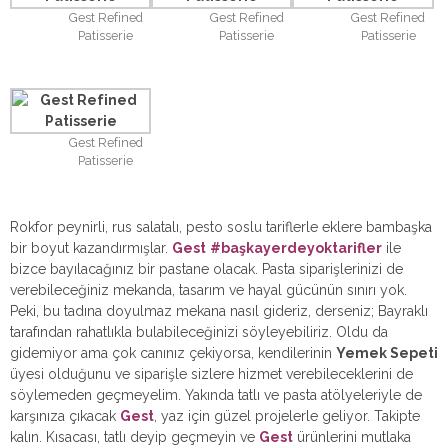
Gest Refined
Gest Refined
Gest Refined
Patisserie
Patisserie
Patisserie
Gest Refined
Patisserie
Rokfor peynirli, rus salatalı, pesto soslu tariflerle eklere bambaşka
bir boyut kazandırmışlar.
Gest
#başkayerdeyoktarifler
ile
bizce bayılacağınız bir pastane olacak. Pasta siparişlerinizi de
verebileceğiniz mekanda, tasarım ve hayal gücünün sınırı yok.
Peki, bu tadına doyulmaz mekana nasıl gideriz, derseniz; Bayraklı
tarafından rahatlıkla bulabileceğinizi söyleyebiliriz. Oldu da
gidemiyor ama çok canınız çekiyorsa, kendilerinin
Yemek Sepeti
üyesi olduğunu ve siparişle sizlere hizmet verebileceklerini de
söylemeden geçmeyelim. Yakında tatlı ve pasta atölyeleriyle de
karşınıza çıkacak
Gest
, yaz için güzel projelerle geliyor. Takipte
kalın. Kısacası, tatlı deyip geçmeyin ve
Gest
ürünlerini mutlaka