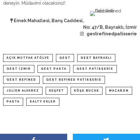
deneyin. Müdavimi olacaksınız!
Emek Mahallesi, Barış Caddesi,
N
o: 47/B, Bayraklı, İzmir
gestrefinedpatisserie
AÇIK MUTFAK ATÖLYE
GEST
GEST BAYRAKLI
GEST İZMIR
GEST PASTA
GEST PATISSERIE
GEST REFINED
GEST REFINED PATISSERIE
JULIEN ALVAREZ
KEŞFET
KÖŞE BUCAK
MACARON
PASTA
SALTY EKLER