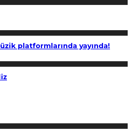
müzik platformlarında yayında!
iz