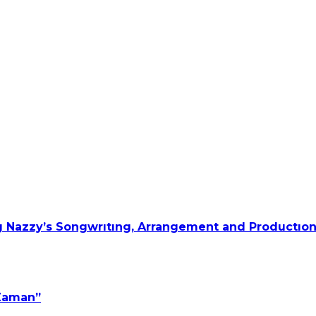
 Nazzy’s Songwrıtıng, Arrangement and Productıon
 Zaman”