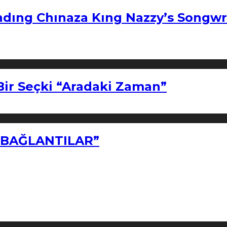
ndıng Chınaza Kıng Nazzy’s Songwr
Bir Seçki “Aradaki Zaman”
Z BAĞLANTILAR”