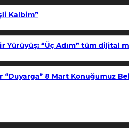
şli Kalbim”
ir Yürüyüş: “Üç Adım” tüm dijital 
r “Duyarga” 8 Mart Konuğumuz Bel