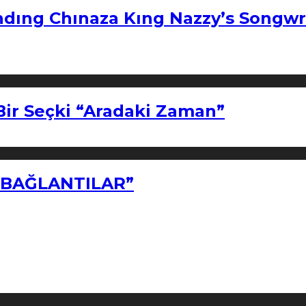
ndıng Chınaza Kıng Nazzy’s Songwr
Bir Seçki “Aradaki Zaman”
Z BAĞLANTILAR”