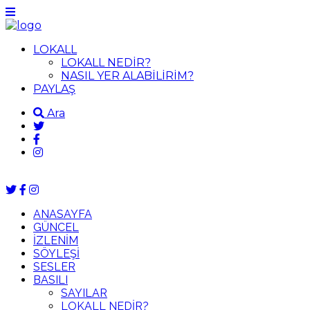
LOKALL
LOKALL NEDİR?
NASIL YER ALABİLİRİM?
PAYLAŞ
Ara
ANASAYFA
GÜNCEL
İZLENİM
SÖYLEŞİ
SESLER
BASILI
SAYILAR
LOKALL NEDİR?