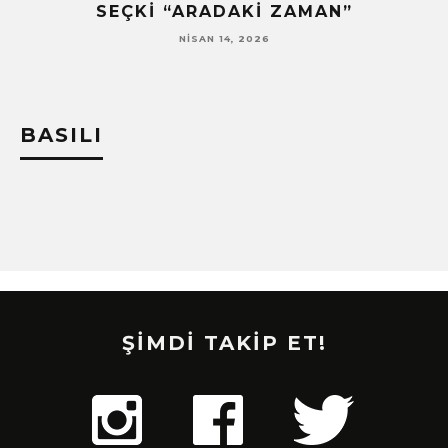
G,
SEÇKI “ARADAKI ZAMAN”
NISAN 14, 2026
BASILI
ŞİMDİ TAKİP ET!