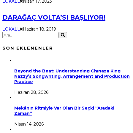
LOKALL
Nisan 17, 2023
DARAĞAÇ VOLTA’SI BAŞLIYOR!
LOKALL
Haziran 18, 2019
SON EKLENENLER
Beyond the Beat: Understandıng Chınaza Kıng
Nazzy’s Songwrıtıng, Arrangement and Productıon
Practıce
Haziran 28, 2026
Mekânın Ritmiyle Var Olan Bir Seçki “Aradaki
Zaman”
Nisan 14, 2026