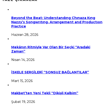
Beyond the Beat: Understandıng Chınaza Kıng
Nazzy’s Songwrıtıng, Arrangement and Productıon
Practıce
Haziran 28, 2026
Mekânın Ritmiyle Var Olan Bir Seçki “Aradaki
Zaman”
Nisan 14, 2026
İSKELE SERGİLERİ “SONSUZ BAĞLANTILAR”
Mart 15, 2026
Makbet’ten Yeni Tekli “Dikişli Kalbim”
Şubat 19, 2026