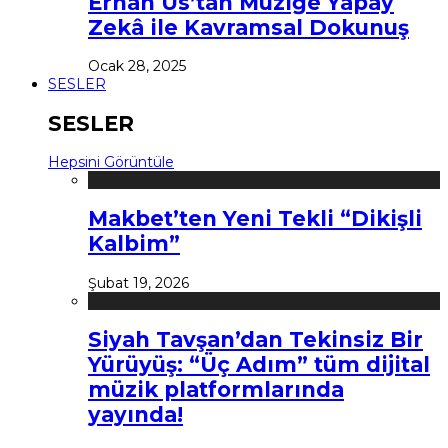
Erhan Us’tan Müziğe Yapay
Zekâ ile Kavramsal Dokunuş
Ocak 28, 2025
SESLER
SESLER
Hepsini Görüntüle
Makbet’ten Yeni Tekli “Dikişli
Kalbim”
Şubat 19, 2026
Siyah Tavşan’dan Tekinsiz Bir
Yürüyüş: “Üç Adım” tüm dijital
müzik platformlarında
yayında!