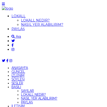
LOKALL
LOKALL NEDİR?
NASIL YER ALABİLİRİM?
PAYLAŞ
Ara
ANASAYFA
GÜNCEL
İZLENİM
SÖYLEŞİ
SESLER
BASILI
SAYILAR
LOKALL NEDİR?
NASIL YER ALABİLİRİM?
PAYLAŞ
İLETİŞİM