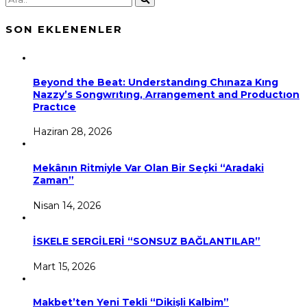
SON EKLENENLER
Beyond the Beat: Understandıng Chınaza Kıng
Nazzy’s Songwrıtıng, Arrangement and Productıon
Practıce
Haziran 28, 2026
Mekânın Ritmiyle Var Olan Bir Seçki “Aradaki
Zaman”
Nisan 14, 2026
İSKELE SERGİLERİ “SONSUZ BAĞLANTILAR”
Mart 15, 2026
Makbet’ten Yeni Tekli “Dikişli Kalbim”