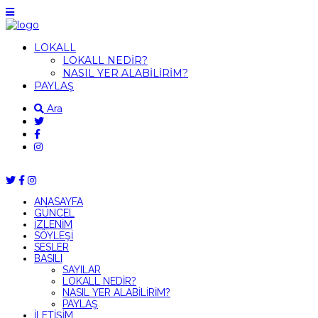
LOKALL
LOKALL NEDİR?
NASIL YER ALABİLİRİM?
PAYLAŞ
Ara
ANASAYFA
GÜNCEL
İZLENİM
SÖYLEŞİ
SESLER
BASILI
SAYILAR
LOKALL NEDİR?
NASIL YER ALABİLİRİM?
PAYLAŞ
İLETİŞİM