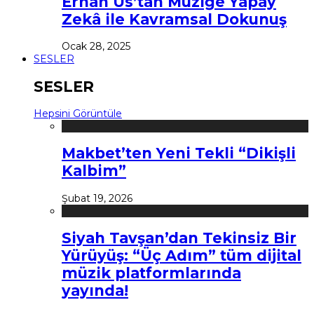
Erhan Us’tan Müziğe Yapay
Zekâ ile Kavramsal Dokunuş
Ocak 28, 2025
SESLER
SESLER
Hepsini Görüntüle
Makbet’ten Yeni Tekli “Dikişli
Kalbim”
Şubat 19, 2026
Siyah Tavşan’dan Tekinsiz Bir
Yürüyüş: “Üç Adım” tüm dijital
müzik platformlarında
yayında!