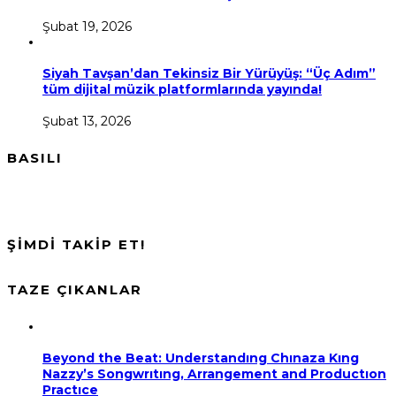
Şubat 19, 2026
Siyah Tavşan’dan Tekinsiz Bir Yürüyüş: “Üç Adım”
tüm dijital müzik platformlarında yayında!
Şubat 13, 2026
BASILI
ŞİMDİ TAKİP ET!
TAZE ÇIKANLAR
Beyond the Beat: Understandıng Chınaza Kıng
Nazzy’s Songwrıtıng, Arrangement and Productıon
Practıce