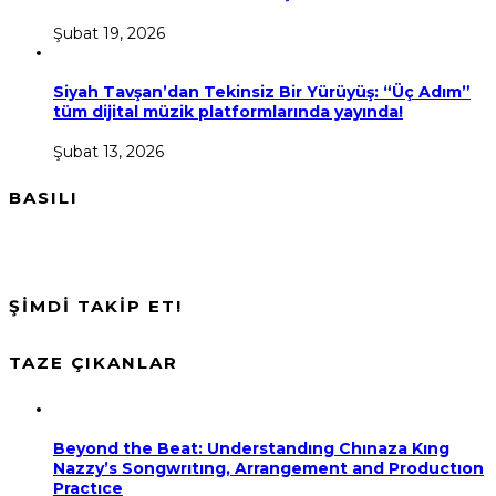
Şubat 19, 2026
Siyah Tavşan’dan Tekinsiz Bir Yürüyüş: “Üç Adım”
tüm dijital müzik platformlarında yayında!
Şubat 13, 2026
BASILI
ŞİMDİ TAKİP ET!
TAZE ÇIKANLAR
Beyond the Beat: Understandıng Chınaza Kıng
Nazzy’s Songwrıtıng, Arrangement and Productıon
Practıce