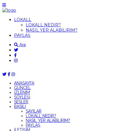
LOKALL
LOKALL NEDİR?
NASIL YER ALABİLİRİM?
PAYLAŞ
Ara
ANASAYFA
GÜNCEL
İZLENİM
SÖYLEŞİ
SESLER
BASILI
SAYILAR
LOKALL NEDİR?
NASIL YER ALABİLİRİM?
PAYLAŞ
İLETİŞİM