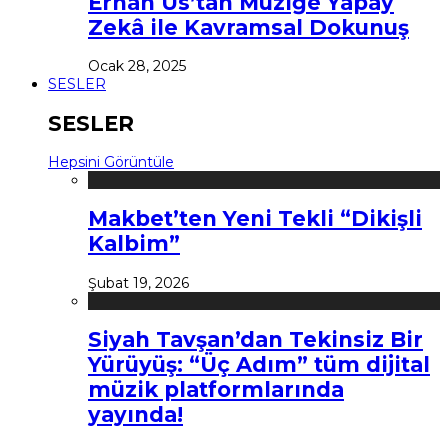
Erhan Us’tan Müziğe Yapay
Zekâ ile Kavramsal Dokunuş
Ocak 28, 2025
SESLER
SESLER
Hepsini Görüntüle
Makbet’ten Yeni Tekli “Dikişli
Kalbim”
Şubat 19, 2026
Siyah Tavşan’dan Tekinsiz Bir
Yürüyüş: “Üç Adım” tüm dijital
müzik platformlarında
yayında!