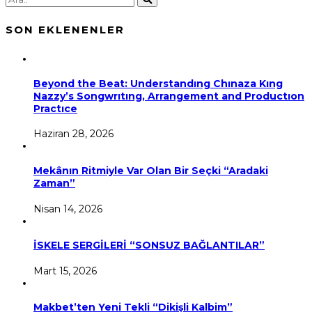
SON EKLENENLER
Beyond the Beat: Understandıng Chınaza Kıng
Nazzy’s Songwrıtıng, Arrangement and Productıon
Practıce
Haziran 28, 2026
Mekânın Ritmiyle Var Olan Bir Seçki “Aradaki
Zaman”
Nisan 14, 2026
İSKELE SERGİLERİ “SONSUZ BAĞLANTILAR”
Mart 15, 2026
Makbet’ten Yeni Tekli “Dikişli Kalbim”