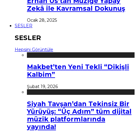
Erhan Us’tan Müziğe Yapay
Zekâ ile Kavramsal Dokunuş
Ocak 28, 2025
SESLER
SESLER
Hepsini Görüntüle
Makbet’ten Yeni Tekli “Dikişli
Kalbim”
Şubat 19, 2026
Siyah Tavşan’dan Tekinsiz Bir
Yürüyüş: “Üç Adım” tüm dijital
müzik platformlarında
yayında!