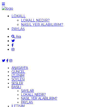
LOKALL
LOKALL NEDİR?
NASIL YER ALABİLİRİM?
PAYLAŞ
Ara
ANASAYFA
GÜNCEL
İZLENİM
SÖYLEŞİ
SESLER
BASILI
SAYILAR
LOKALL NEDİR?
NASIL YER ALABİLİRİM?
PAYLAŞ
İLETİŞİM