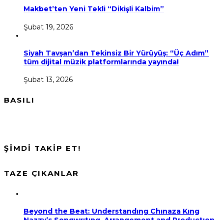
Makbet’ten Yeni Tekli “Dikişli Kalbim”
Şubat 19, 2026
Siyah Tavşan’dan Tekinsiz Bir Yürüyüş: “Üç Adım”
tüm dijital müzik platformlarında yayında!
Şubat 13, 2026
BASILI
ŞİMDİ TAKİP ET!
TAZE ÇIKANLAR
Beyond the Beat: Understandıng Chınaza Kıng
Nazzy’s Songwrıtıng, Arrangement and Productıon