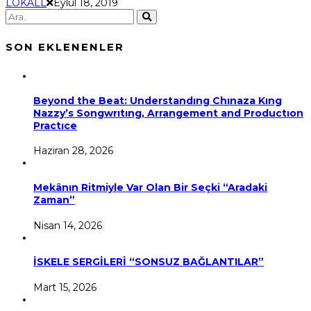
LOKALL
Eylül 18, 2019
SON EKLENENLER
Beyond the Beat: Understandıng Chınaza Kıng
Nazzy’s Songwrıtıng, Arrangement and Productıon
Practıce
Haziran 28, 2026
Mekânın Ritmiyle Var Olan Bir Seçki “Aradaki
Zaman”
Nisan 14, 2026
İSKELE SERGİLERİ “SONSUZ BAĞLANTILAR”
Mart 15, 2026