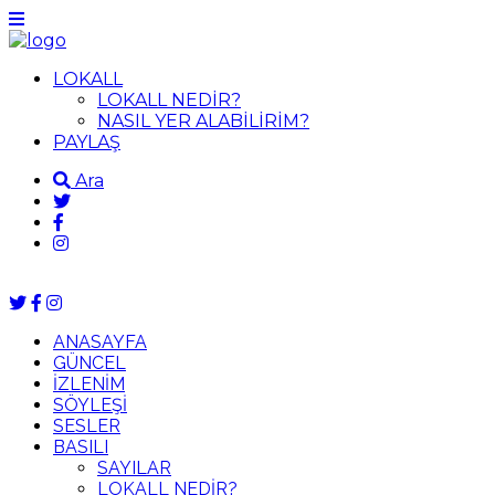
LOKALL
LOKALL NEDİR?
NASIL YER ALABİLİRİM?
PAYLAŞ
Ara
ANASAYFA
GÜNCEL
İZLENİM
SÖYLEŞİ
SESLER
BASILI
SAYILAR
LOKALL NEDİR?