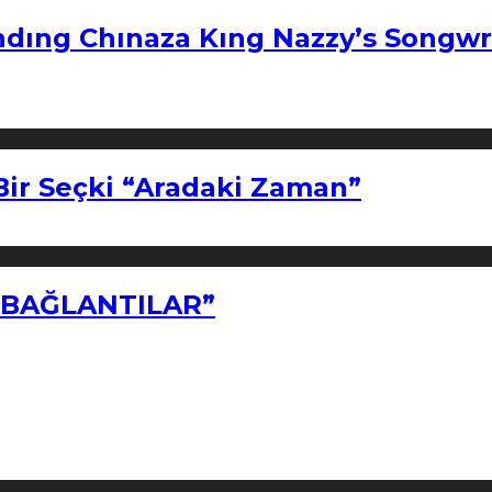
ndıng Chınaza Kıng Nazzy’s Songwr
Bir Seçki “Aradaki Zaman”
Z BAĞLANTILAR”