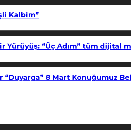
şli Kalbim”
ir Yürüyüş: “Üç Adım” tüm dijital 
r “Duyarga” 8 Mart Konuğumuz Bel