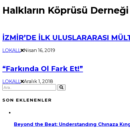
Halkların Köprüsü Derneği
İZMİR’DE İLK ULUSLARARASI MÜLT
LOKALL
Nisan 16, 2019
“Farkında Ol Fark Et!”
LOKALL
Aralık 1, 2018
SON EKLENENLER
Beyond the Beat: Understandıng Chınaza Kıng