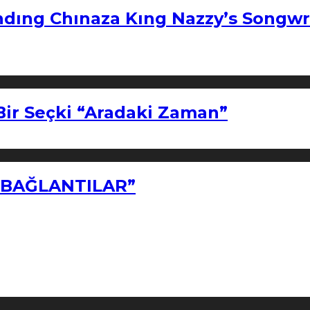
ndıng Chınaza Kıng Nazzy’s Songwr
Bir Seçki “Aradaki Zaman”
Z BAĞLANTILAR”