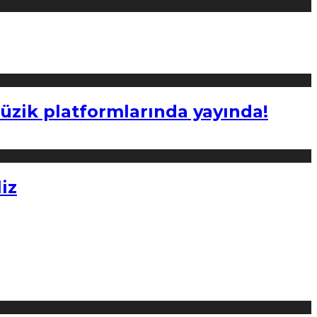
müzik platformlarında yayında!
iz