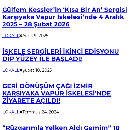
Gülfem Kessler’in ‘Kısa Bir An’ Sergisi
Karşıyaka Vapur İskelesi’nde 4 Aralık
2025 – 28 Şubat 2026
LOKALL
Aralık 9, 2025
İSKELE SERGİLERİ İKİNCİ EDİSYONU
DİP YÜZEY İLE BAŞLADI!
LOKALL
Şubat 10, 2025
GERİ DÖNÜŞÜM ÇAĞI İZMİR
KARŞIYAKA VAPUR İSKELESİ’NDE
ZİYARETE AÇILDI!
LOKALL
Temmuz 24, 2024
“Rüzgarımla Yelken Aldı Gemim” 10