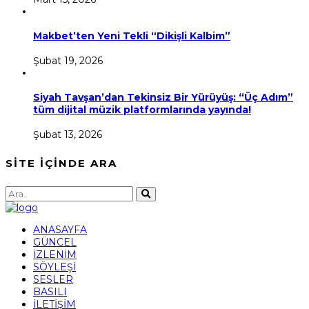
Makbet’ten Yeni Tekli “Dikişli Kalbim”
Şubat 19, 2026
Siyah Tavşan’dan Tekinsiz Bir Yürüyüş: “Üç Adım”
tüm dijital müzik platformlarında yayında!
Şubat 13, 2026
SİTE İÇİNDE ARA
ANASAYFA
GÜNCEL
İZLENİM
SÖYLEŞİ
SESLER
BASILI
İLETİŞİM