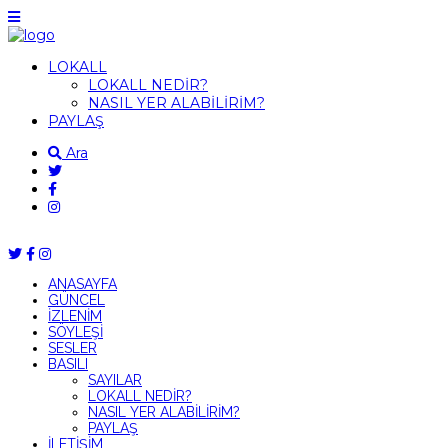
LOKALL
LOKALL NEDİR?
NASIL YER ALABİLİRİM?
PAYLAŞ
Ara
ANASAYFA
GÜNCEL
İZLENİM
SÖYLEŞİ
SESLER
BASILI
SAYILAR
LOKALL NEDİR?
NASIL YER ALABİLİRİM?
PAYLAŞ
İLETİŞİM