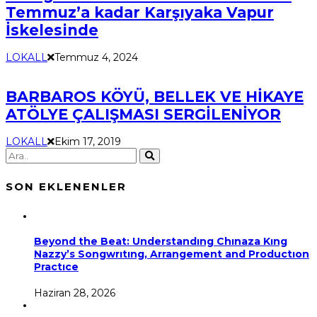
Temmuz’a kadar Karşıyaka Vapur
İskelesinde
LOKALL
Temmuz 4, 2024
BARBAROS KÖYÜ, BELLEK VE HİKAYE
ATÖLYE ÇALIŞMASI SERGİLENİYOR
LOKALL
Ekim 17, 2019
SON EKLENENLER
Beyond the Beat: Understandıng Chınaza Kıng
Nazzy’s Songwrıtıng, Arrangement and Productıon
Practıce
Haziran 28, 2026