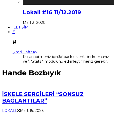
Lokall #16 11/12.2019
Mart 3, 2020
İLETİŞİM
#
#
Şimdi
Hafta
Ay
Kullanabilmeniz içinJetpack eklentisini kurmanız
ve \ "Stats " modülünü etkinleştirmeniz gerekir.
Hande Bozbıyık
İSKELE SERGİLERİ “SONSUZ
BAĞLANTILAR”
LOKALL
Mart 15, 2026