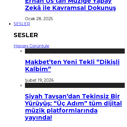
Erhan Us’tan Müziğe Yapay
Zekâ ile Kavramsal Dokunuş
Ocak 28, 2025
SESLER
SESLER
Hepsini Görüntüle
Makbet’ten Yeni Tekli “Dikişli
Kalbim”
Şubat 19, 2026
Siyah Tavşan’dan Tekinsiz Bir
Yürüyüş: “Üç Adım” tüm dijital
müzik platformlarında
yayında!