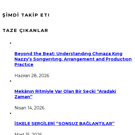
ŞİMDİ TAKİP ET!
TAZE ÇIKANLAR
Beyond the Beat: Understandıng Chınaza Kıng
Nazzy’s Songwrıtıng, Arrangement and Productıon
Practıce
Haziran 28, 2026
Mekânın Ritmiyle Var Olan Bir Seçki “Aradaki
Zaman”
Nisan 14, 2026
İSKELE SERGİLERİ “SONSUZ BAĞLANTILAR”
Mart 15, 2026