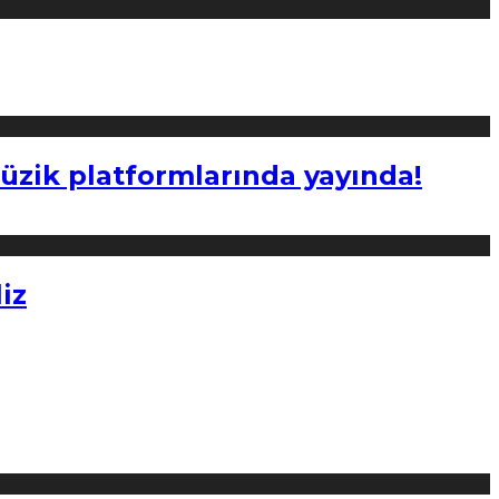
müzik platformlarında yayında!
iz