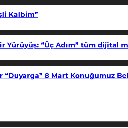
şli Kalbim”
ir Yürüyüş: “Üç Adım” tüm dijital 
r “Duyarga” 8 Mart Konuğumuz Bel