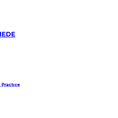
NEDE
 Practıce