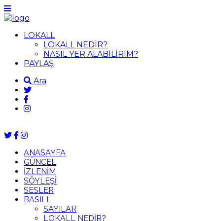
LOKALL
LOKALL NEDİR?
NASIL YER ALABİLİRİM?
PAYLAŞ
Ara
ANASAYFA
GÜNCEL
İZLENİM
SÖYLEŞİ
SESLER
BASILI
SAYILAR
LOKALL NEDİR?