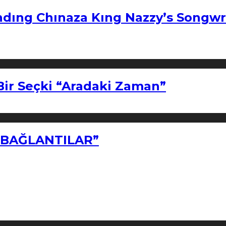
ndıng Chınaza Kıng Nazzy’s Songwr
Bir Seçki “Aradaki Zaman”
Z BAĞLANTILAR”