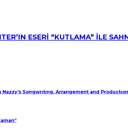
TER’IN ESERİ “KUTLAMA” İLE SAH
 Nazzy’s Songwrıtıng, Arrangement and Productıon
 Zaman”