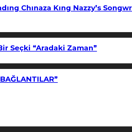
ndıng Chınaza Kıng Nazzy’s Songwr
Bir Seçki “Aradaki Zaman”
Z BAĞLANTILAR”