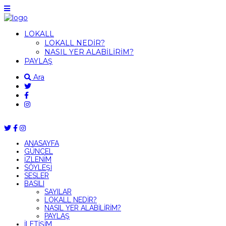
LOKALL
LOKALL NEDİR?
NASIL YER ALABİLİRİM?
PAYLAŞ
Ara
ANASAYFA
GÜNCEL
İZLENİM
SÖYLEŞİ
SESLER
BASILI
SAYILAR
LOKALL NEDİR?
NASIL YER ALABİLİRİM?
PAYLAŞ
İLETİŞİM