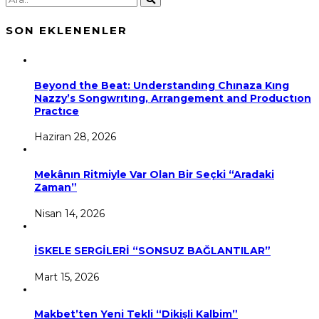
SON EKLENENLER
Beyond the Beat: Understandıng Chınaza Kıng
Nazzy’s Songwrıtıng, Arrangement and Productıon
Practıce
Haziran 28, 2026
Mekânın Ritmiyle Var Olan Bir Seçki “Aradaki
Zaman”
Nisan 14, 2026
İSKELE SERGİLERİ “SONSUZ BAĞLANTILAR”
Mart 15, 2026
Makbet’ten Yeni Tekli “Dikişli Kalbim”