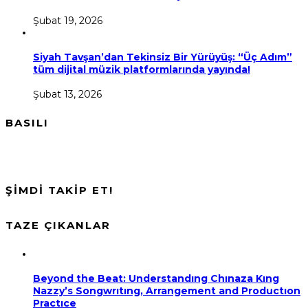
Şubat 19, 2026
Siyah Tavşan’dan Tekinsiz Bir Yürüyüş: “Üç Adım”
tüm dijital müzik platformlarında yayında!
Şubat 13, 2026
BASILI
ŞİMDİ TAKİP ET!
TAZE ÇIKANLAR
Beyond the Beat: Understandıng Chınaza Kıng
Nazzy’s Songwrıtıng, Arrangement and Productıon
Practıce