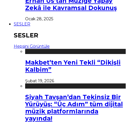
Erhan Us’tan Müziğe Yapay
Zekâ ile Kavramsal Dokunuş
Ocak 28, 2025
SESLER
SESLER
Hepsini Görüntüle
Makbet’ten Yeni Tekli “Dikişli
Kalbim”
Şubat 19, 2026
Siyah Tavşan’dan Tekinsiz Bir
Yürüyüş: “Üç Adım” tüm dijital
müzik platformlarında
yayında!