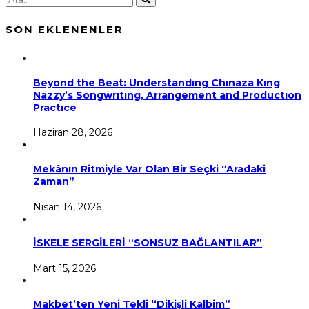
SON EKLENENLER
Beyond the Beat: Understandıng Chınaza Kıng
Nazzy’s Songwrıtıng, Arrangement and Productıon
Practıce
Haziran 28, 2026
Mekânın Ritmiyle Var Olan Bir Seçki “Aradaki
Zaman”
Nisan 14, 2026
İSKELE SERGİLERİ “SONSUZ BAĞLANTILAR”
Mart 15, 2026
Makbet’ten Yeni Tekli “Dikişli Kalbim”