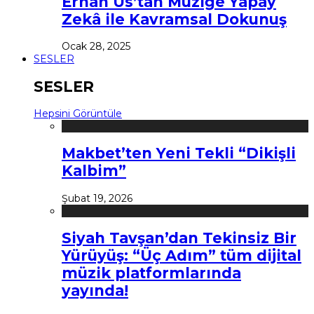
Erhan Us’tan Müziğe Yapay
Zekâ ile Kavramsal Dokunuş
Ocak 28, 2025
SESLER
SESLER
Hepsini Görüntüle
Makbet’ten Yeni Tekli “Dikişli
Kalbim”
Şubat 19, 2026
Siyah Tavşan’dan Tekinsiz Bir
Yürüyüş: “Üç Adım” tüm dijital
müzik platformlarında
yayında!