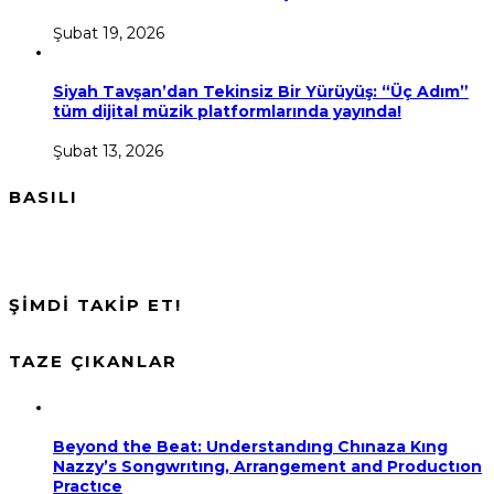
Şubat 19, 2026
Siyah Tavşan’dan Tekinsiz Bir Yürüyüş: “Üç Adım”
tüm dijital müzik platformlarında yayında!
Şubat 13, 2026
BASILI
ŞİMDİ TAKİP ET!
TAZE ÇIKANLAR
Beyond the Beat: Understandıng Chınaza Kıng
Nazzy’s Songwrıtıng, Arrangement and Productıon
Practıce