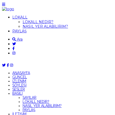
LOKALL
LOKALL NEDİR?
NASIL YER ALABİLİRİM?
PAYLAŞ
Ara
ANASAYFA
GÜNCEL
İZLENİM
SÖYLEŞİ
SESLER
BASILI
SAYILAR
LOKALL NEDİR?
NASIL YER ALABİLİRİM?
PAYLAŞ
İLETİŞİM