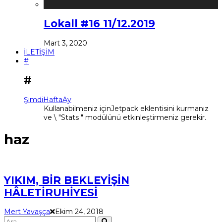
Lokall #16 11/12.2019
Mart 3, 2020
İLETİŞİM
#
#
Şimdi
Hafta
Ay
Kullanabilmeniz içinJetpack eklentisini kurmanız
ve \ "Stats " modülünü etkinleştirmeniz gerekir.
haz
YIKIM, BİR BEKLEYİŞİN
HÂLETİRUHİYESİ
Mert Yavaşça
Ekim 24, 2018