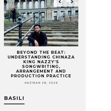
IZ
BEYOND THE BEAT:
MEKÂNIN 
UNDERSTANDING CHINAZA
OLAN BIR 
KING NAZZY’S
Z
SONGWRITING,
NISA
ARRANGEMENT AND
PRODUCTION PRACTICE
HAZIRAN 28, 2026
BASILI