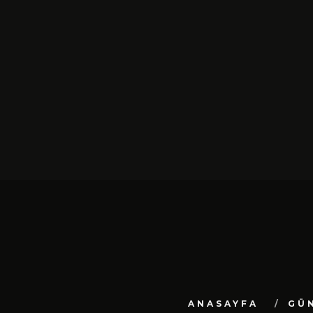
SIYAH TAVŞAN’DAN TEKINSIZ
YÜRÜYÜŞ: “ÜÇ ADIM” TÜ
DIJITAL MÜZIK
PLATFORMLARINDA YAYIN
ŞUBAT 13, 2026
ANASAYFA
GÜ