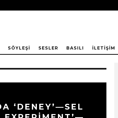
SÖYLEŞİ
SESLER
BASILI
İLETİŞİM
DA ‘DENEY’—SEL
E EXPERIMENT’—