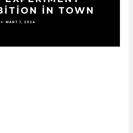
BITION IN TOWN
MART 1, 2024
SIYAH TAVŞAN’DAN TEKINS
BIR YÜRÜYÜŞ: “ÜÇ ADIM”
TÜM DIJITAL MÜZIK
PLATFORMLARINDA
YAYINDA!
ŞUBAT 13, 2026