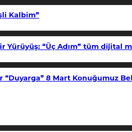
şli Kalbim”
ir Yürüyüş: “Üç Adım” tüm dijital 
r “Duyarga” 8 Mart Konuğumuz Bel