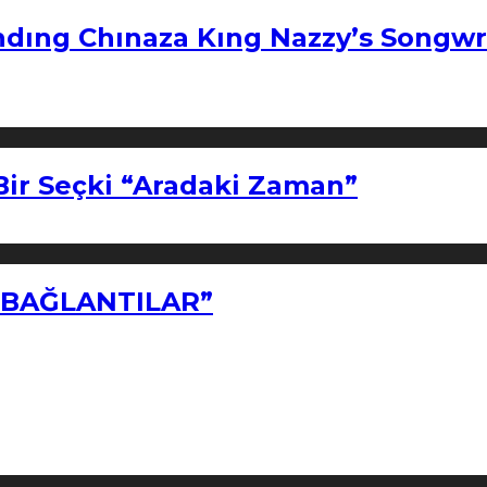
ndıng Chınaza Kıng Nazzy’s Songwr
Bir Seçki “Aradaki Zaman”
Z BAĞLANTILAR”