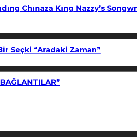
ndıng Chınaza Kıng Nazzy’s Songwr
Bir Seçki “Aradaki Zaman”
Z BAĞLANTILAR”