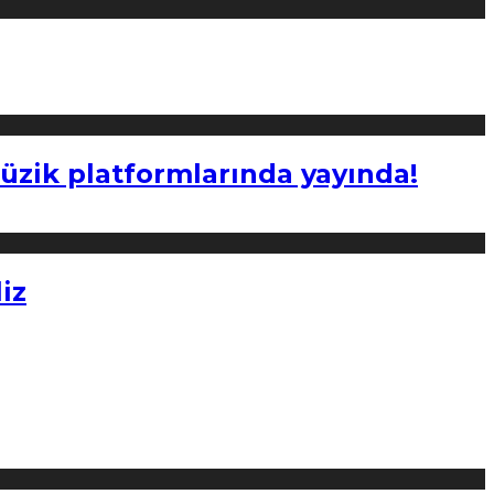
müzik platformlarında yayında!
iz