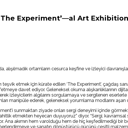
‘The Experiment’—al Art Exhibitio
mda, alışılmadık ortamların cesurca keşfine ve izleyici davranış
şvik etmek için kürate edilen ‘The Experiment’, çağdaş sanatın
etmeye davet ediyor. Geleneksel okuma alışkanlıklarının dijita
rek izleyicilerin algılarını sorgulamaya ve sergilenen eserlerle
onları manipüle ederek, geleneksel yorumlama modlarını aşan 
eriment’i sunmaktan ziyade onları sergi deneyimi içinde görme
ahitlik etmekten heyecan duyuyoruz” diyor. “Sergi, kavramsal sa
or. Ana akımın hem varolduğu hem de hiç keşfedilmediği bir bö
den değerlendirmeye ve sanatın dönüştürücü gücünü çeşitli