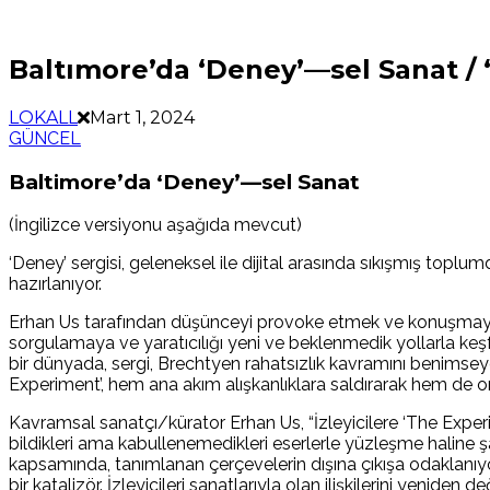
Baltımore’da ‘Deney’—sel Sanat / 
LOKALL
Mart 1, 2024
GÜNCEL
Baltimore’da ‘Deney’—sel Sanat
(İngilizce versiyonu aşağıda mevcut)
‘Deney’ sergisi, geleneksel ile dijital arasında sıkışmış toplu
hazırlanıyor.
Erhan Us tarafından düşünceyi provoke etmek ve konuşmayı te
sorgulamaya ve yaratıcılığı yeni ve beklenmedik yollarla keşf
bir dünyada, sergi, Brechtyen rahatsızlık kavramını benimseye
Experiment’, hem ana akım alışkanlıklara saldırarak hem de 
Kavramsal sanatçı/kürator Erhan Us, “İzleyicilere ‘The Exp
bildikleri ama kabullenemedikleri eserlerle yüzleşme haline ş
kapsamında, tanımlanan çerçevelerin dışına çıkışa odaklanıy
bir katalizör. İzleyicileri sanatlarıyla olan ilişkilerini yeni