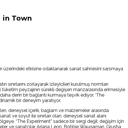
n in Town
ları üzerindeki etkisine odaklanarak sanat sahnesini sarsmaya
 sınırlarını zorlayarak izleyicileri kurulmuş normları
l tüketim peyzajının sürekli değişen manzarasında erimesiyle
 daha derin bir bağlantı kurmaya teşvik ediyor. ‘The
dinamik bir deneyim yaratıyor.
kten, deneysel içerik, bağlam ve malzemeler arasında
nat ve soyut ile sınırları olan, deneysel sanat alanı
lgeye. “The Experiment” sadece bir sergi değil; değişim için
 malzemeler ve sanatçılar Ariana Leon, Bobbie Waugaman, Grusha