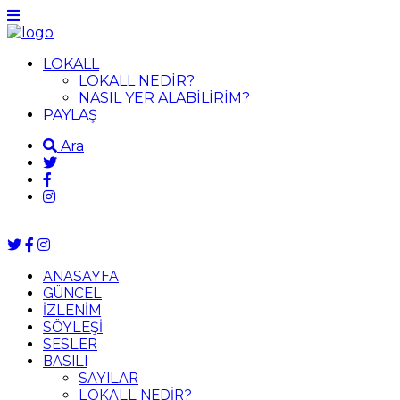
LOKALL
LOKALL NEDİR?
NASIL YER ALABİLİRİM?
PAYLAŞ
Ara
ANASAYFA
GÜNCEL
İZLENİM
SÖYLEŞİ
SESLER
BASILI
SAYILAR
LOKALL NEDİR?