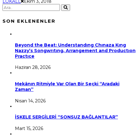
LOKALL
Ekim 3, 2018
SON EKLENENLER
Beyond the Beat: Understandıng Chınaza Kıng
Nazzy’s Songwrıtıng, Arrangement and Productıon
Practıce
Haziran 28, 2026
Mekânın Ritmiyle Var Olan Bir Seçki “Aradaki
Zaman”
Nisan 14, 2026
İSKELE SERGİLERİ “SONSUZ BAĞLANTILAR”
Mart 15, 2026