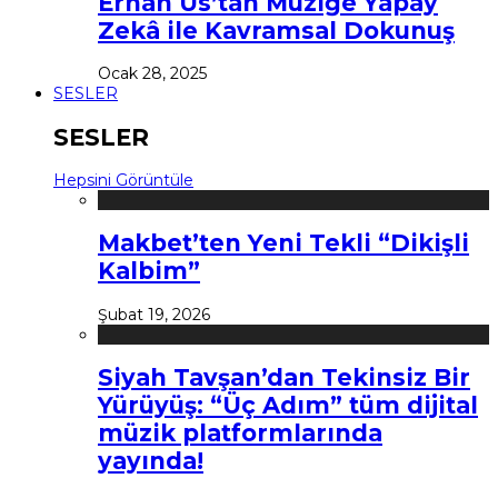
Erhan Us’tan Müziğe Yapay
Zekâ ile Kavramsal Dokunuş
Ocak 28, 2025
SESLER
SESLER
Hepsini Görüntüle
Makbet’ten Yeni Tekli “Dikişli
Kalbim”
Şubat 19, 2026
Siyah Tavşan’dan Tekinsiz Bir
Yürüyüş: “Üç Adım” tüm dijital
müzik platformlarında
yayında!