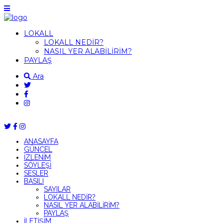
LOKALL
LOKALL NEDİR?
NASIL YER ALABİLİRİM?
PAYLAŞ
Ara
ANASAYFA
GÜNCEL
İZLENİM
SÖYLEŞİ
SESLER
BASILI
SAYILAR
LOKALL NEDİR?
NASIL YER ALABİLİRİM?
PAYLAŞ
İLETİŞİM