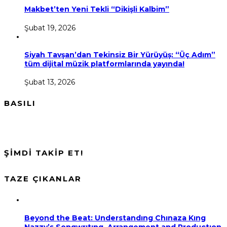
Makbet’ten Yeni Tekli “Dikişli Kalbim”
Şubat 19, 2026
Siyah Tavşan’dan Tekinsiz Bir Yürüyüş: “Üç Adım”
tüm dijital müzik platformlarında yayında!
Şubat 13, 2026
BASILI
ŞİMDİ TAKİP ET!
TAZE ÇIKANLAR
Beyond the Beat: Understandıng Chınaza Kıng
Nazzy’s Songwrıtıng, Arrangement and Productıon