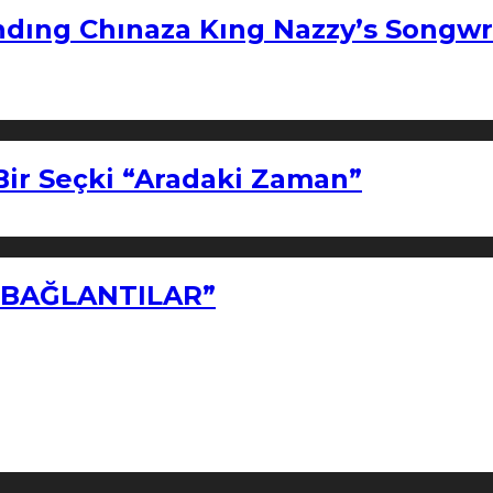
ndıng Chınaza Kıng Nazzy’s Songwr
Bir Seçki “Aradaki Zaman”
Z BAĞLANTILAR”