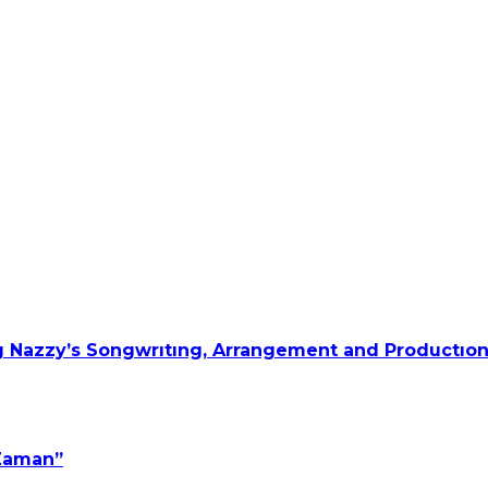
 Nazzy’s Songwrıtıng, Arrangement and Productıon
 Zaman”