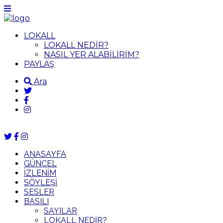
LOKALL
LOKALL NEDİR?
NASIL YER ALABİLİRİM?
PAYLAŞ
Ara
ANASAYFA
GÜNCEL
İZLENİM
SÖYLEŞİ
SESLER
BASILI
SAYILAR
LOKALL NEDİR?