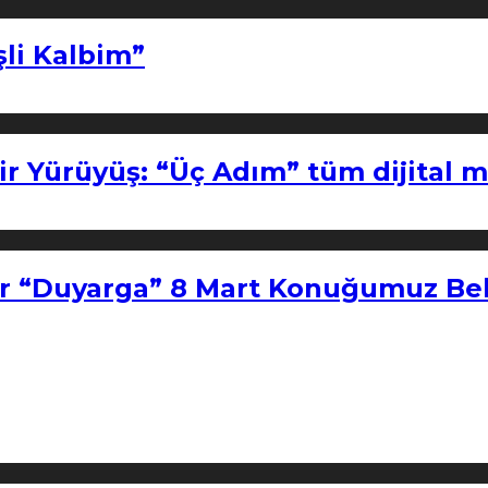
şli Kalbim”
ir Yürüyüş: “Üç Adım” tüm dijital 
r “Duyarga” 8 Mart Konuğumuz Bel