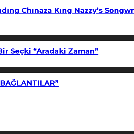
ndıng Chınaza Kıng Nazzy’s Songwr
Bir Seçki “Aradaki Zaman”
Z BAĞLANTILAR”