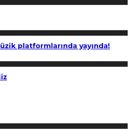
müzik platformlarında yayında!
iz