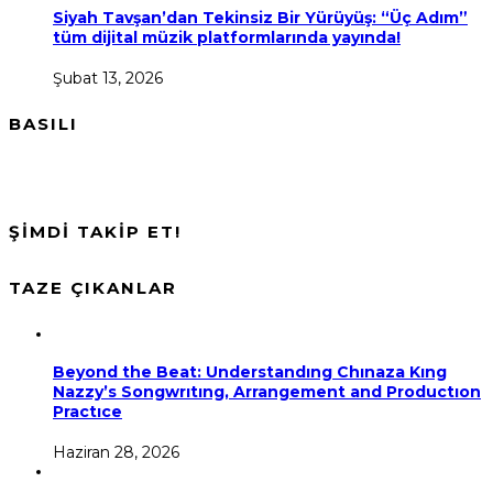
Siyah Tavşan’dan Tekinsiz Bir Yürüyüş: “Üç Adım”
tüm dijital müzik platformlarında yayında!
Şubat 13, 2026
BASILI
ŞİMDİ TAKİP ET!
TAZE ÇIKANLAR
Beyond the Beat: Understandıng Chınaza Kıng
Nazzy’s Songwrıtıng, Arrangement and Productıon
Practıce
Haziran 28, 2026