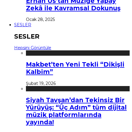
Erhan Us’tan Müziğe Yapay
Zekâ ile Kavramsal Dokunuş
Ocak 28, 2025
SESLER
SESLER
Hepsini Görüntüle
Makbet’ten Yeni Tekli “Dikişli
Kalbim”
Şubat 19, 2026
Siyah Tavşan’dan Tekinsiz Bir
Yürüyüş: “Üç Adım” tüm dijital
müzik platformlarında
yayında!