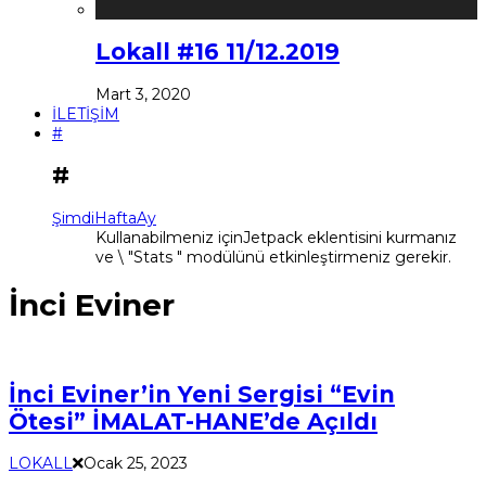
Lokall #16 11/12.2019
Mart 3, 2020
İLETİŞİM
#
#
Şimdi
Hafta
Ay
Kullanabilmeniz içinJetpack eklentisini kurmanız
ve \ "Stats " modülünü etkinleştirmeniz gerekir.
İnci Eviner
İnci Eviner’in Yeni Sergisi “Evin
Ötesi” İMALAT-HANE’de Açıldı
LOKALL
Ocak 25, 2023