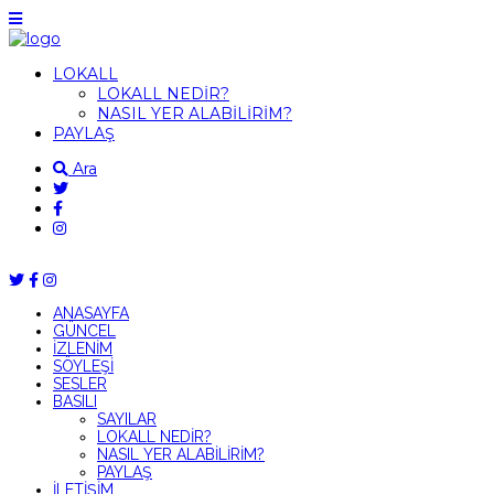
LOKALL
LOKALL NEDİR?
NASIL YER ALABİLİRİM?
PAYLAŞ
Ara
ANASAYFA
GÜNCEL
İZLENİM
SÖYLEŞİ
SESLER
BASILI
SAYILAR
LOKALL NEDİR?
NASIL YER ALABİLİRİM?
PAYLAŞ
İLETİŞİM