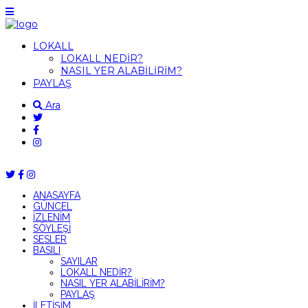
LOKALL
LOKALL NEDİR?
NASIL YER ALABİLİRİM?
PAYLAŞ
Ara
ANASAYFA
GÜNCEL
İZLENİM
SÖYLEŞİ
SESLER
BASILI
SAYILAR
LOKALL NEDİR?
NASIL YER ALABİLİRİM?
PAYLAŞ
İLETİŞİM