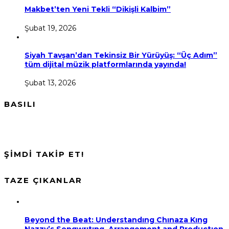
Makbet’ten Yeni Tekli “Dikişli Kalbim”
Şubat 19, 2026
Siyah Tavşan’dan Tekinsiz Bir Yürüyüş: “Üç Adım”
tüm dijital müzik platformlarında yayında!
Şubat 13, 2026
BASILI
ŞİMDİ TAKİP ET!
TAZE ÇIKANLAR
Beyond the Beat: Understandıng Chınaza Kıng
Nazzy’s Songwrıtıng, Arrangement and Productıon