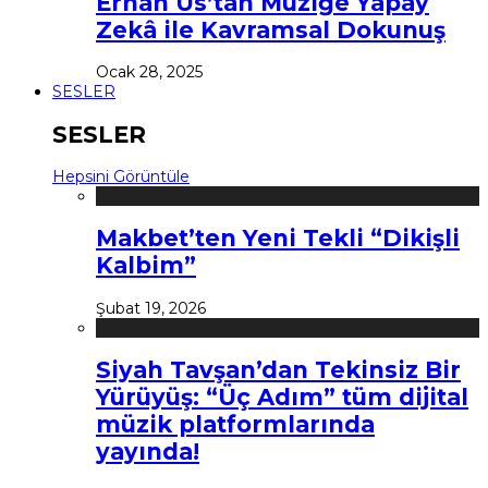
Erhan Us’tan Müziğe Yapay
Zekâ ile Kavramsal Dokunuş
Ocak 28, 2025
SESLER
SESLER
Hepsini Görüntüle
Makbet’ten Yeni Tekli “Dikişli
Kalbim”
Şubat 19, 2026
Siyah Tavşan’dan Tekinsiz Bir
Yürüyüş: “Üç Adım” tüm dijital
müzik platformlarında
yayında!