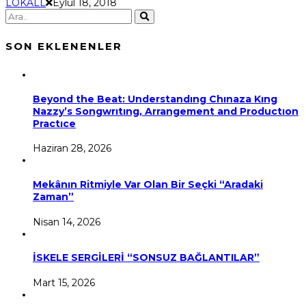
LOKALL
Eylül 18, 2018
SON EKLENENLER
Beyond the Beat: Understandıng Chınaza Kıng
Nazzy’s Songwrıtıng, Arrangement and Productıon
Practıce
Haziran 28, 2026
Mekânın Ritmiyle Var Olan Bir Seçki “Aradaki
Zaman”
Nisan 14, 2026
İSKELE SERGİLERİ “SONSUZ BAĞLANTILAR”
Mart 15, 2026