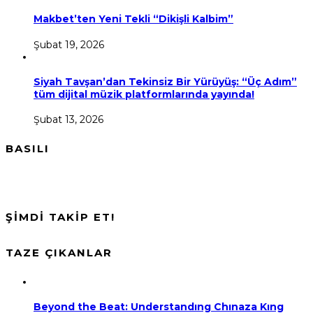
Makbet’ten Yeni Tekli “Dikişli Kalbim”
Şubat 19, 2026
Siyah Tavşan’dan Tekinsiz Bir Yürüyüş: “Üç Adım”
tüm dijital müzik platformlarında yayında!
Şubat 13, 2026
BASILI
ŞİMDİ TAKİP ET!
TAZE ÇIKANLAR
Beyond the Beat: Understandıng Chınaza Kıng