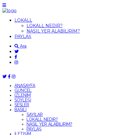
LOKALL
LOKALL NEDİR?
NASIL YER ALABİLİRİM?
PAYLAŞ
Ara
ANASAYFA
GÜNCEL
İZLENİM
SÖYLEŞİ
SESLER
BASILI
SAYILAR
LOKALL NEDİR?
NASIL YER ALABİLİRİM?
PAYLAŞ
İLETİŞİM