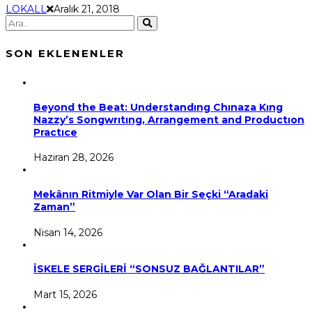
LOKALL
Aralık 21, 2018
SON EKLENENLER
Beyond the Beat: Understandıng Chınaza Kıng
Nazzy’s Songwrıtıng, Arrangement and Productıon
Practıce
Haziran 28, 2026
Mekânın Ritmiyle Var Olan Bir Seçki “Aradaki
Zaman”
Nisan 14, 2026
İSKELE SERGİLERİ “SONSUZ BAĞLANTILAR”
Mart 15, 2026