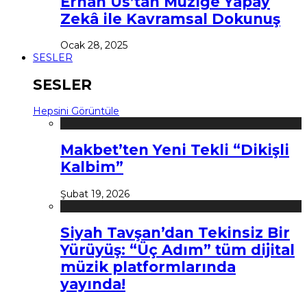
Erhan Us’tan Müziğe Yapay
Zekâ ile Kavramsal Dokunuş
Ocak 28, 2025
SESLER
SESLER
Hepsini Görüntüle
Makbet’ten Yeni Tekli “Dikişli
Kalbim”
Şubat 19, 2026
Siyah Tavşan’dan Tekinsiz Bir
Yürüyüş: “Üç Adım” tüm dijital
müzik platformlarında
yayında!