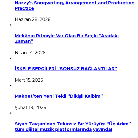
Nazzy’s Songwrıtıng, Arrangement and Productıon
Practıce
Haziran 28, 2026
Mekânın Ritmiyle Var Olan Bir Seçki “Aradaki
Zaman”
Nisan 14, 2026
İSKELE SERGİLERİ “SONSUZ BAĞLANTILAR”
Mart 15, 2026
Makbet’ten Yeni Tekli “Dikişli Kalbim”
Şubat 19, 2026
Siyah Tavşan’dan Tekinsiz Bir Yürüyüş: “Üç Adım”
tüm dijital müzik platformlarında yayında!