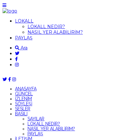
LOKALL
LOKALL NEDİR?
NASIL YER ALABİLİRİM?
PAYLAŞ
Ara
ANASAYFA
GÜNCEL
İZLENİM
SÖYLEŞİ
SESLER
BASILI
SAYILAR
LOKALL NEDİR?
NASIL YER ALABİLİRİM?
PAYLAŞ
İLETİŞİM