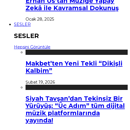
Erhan Us’tan Müziğe Yapay
Zekâ ile Kavramsal Dokunuş
Ocak 28, 2025
SESLER
SESLER
Hepsini Görüntüle
Makbet’ten Yeni Tekli “Dikişli
Kalbim”
Şubat 19, 2026
Siyah Tavşan’dan Tekinsiz Bir
Yürüyüş: “Üç Adım” tüm dijital
müzik platformlarında
yayında!