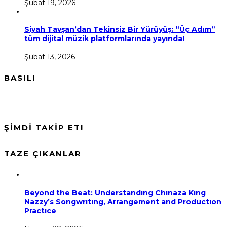
Şubat 19, 2026
Siyah Tavşan’dan Tekinsiz Bir Yürüyüş: “Üç Adım”
tüm dijital müzik platformlarında yayında!
Şubat 13, 2026
BASILI
ŞİMDİ TAKİP ET!
TAZE ÇIKANLAR
Beyond the Beat: Understandıng Chınaza Kıng
Nazzy’s Songwrıtıng, Arrangement and Productıon
Practıce