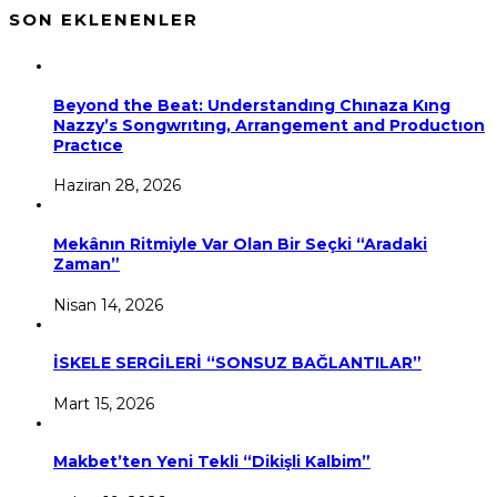
SON EKLENENLER
Beyond the Beat: Understandıng Chınaza Kıng
Nazzy’s Songwrıtıng, Arrangement and Productıon
Practıce
Haziran 28, 2026
Mekânın Ritmiyle Var Olan Bir Seçki “Aradaki
Zaman”
Nisan 14, 2026
İSKELE SERGİLERİ “SONSUZ BAĞLANTILAR”
Mart 15, 2026
Makbet’ten Yeni Tekli “Dikişli Kalbim”