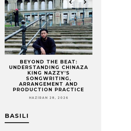
IZ
BEYOND THE BEAT:
MEKÂNIN 
UNDERSTANDING CHINAZA
OLAN BIR 
KING NAZZY’S
Z
SONGWRITING,
NISA
ARRANGEMENT AND
PRODUCTION PRACTICE
HAZIRAN 28, 2026
BASILI