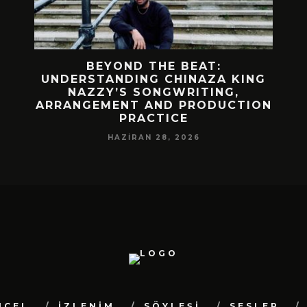
 BIR
BEYOND THE BEAT:
MEKÂ
M
UNDERSTANDING CHINAZA KING
NAZZY’S SONGWRITING,
DA!
ARRANGEMENT AND PRODUCTION
PRACTICE
HAZIRAN 28, 2026
NCEL
İZLENİM
SÖYLEŞİ
SESLER