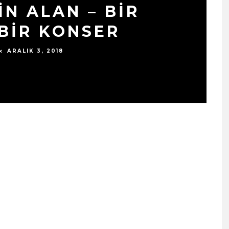
IN ALAN – BIR
 BIR KONSER
ARALIK 3, 2018
SIYAH TAVŞAN’DAN TEKINS
BIR YÜRÜYÜŞ: “ÜÇ ADIM”
TÜM DIJITAL MÜZIK
PLATFORMLARINDA
YAYINDA!
ŞUBAT 13, 2026