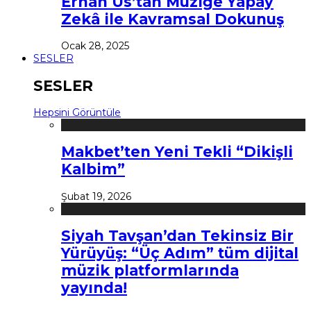
Erhan Us’tan Müziğe Yapay
Zekâ ile Kavramsal Dokunuş
Ocak 28, 2025
SESLER
SESLER
Hepsini Görüntüle
Makbet’ten Yeni Tekli “Dikişli
Kalbim”
Şubat 19, 2026
Siyah Tavşan’dan Tekinsiz Bir
Yürüyüş: “Üç Adım” tüm dijital
müzik platformlarında
yayında!