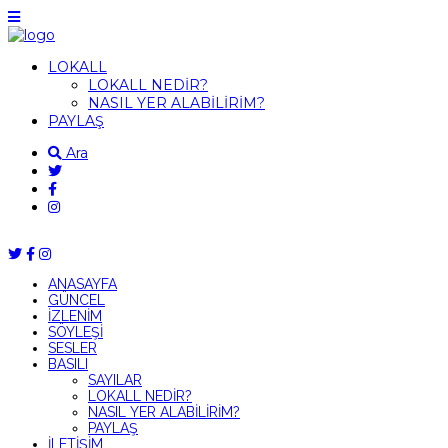
LOKALL
LOKALL NEDİR?
NASIL YER ALABİLİRİM?
PAYLAŞ
Ara
ANASAYFA
GÜNCEL
İZLENİM
SÖYLEŞİ
SESLER
BASILI
SAYILAR
LOKALL NEDİR?
NASIL YER ALABİLİRİM?
PAYLAŞ
İLETİŞİM