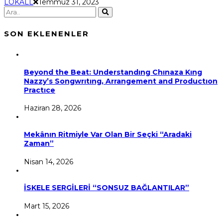
LOKALL
Temmuz 31, 2023
SON EKLENENLER
Beyond the Beat: Understandıng Chınaza Kıng
Nazzy’s Songwrıtıng, Arrangement and Productıon
Practıce
Haziran 28, 2026
Mekânın Ritmiyle Var Olan Bir Seçki “Aradaki
Zaman”
Nisan 14, 2026
İSKELE SERGİLERİ “SONSUZ BAĞLANTILAR”
Mart 15, 2026