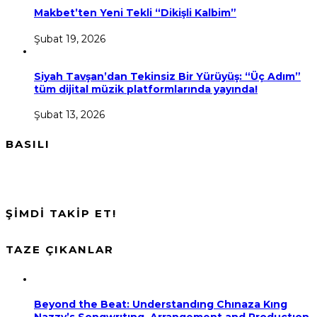
Makbet’ten Yeni Tekli “Dikişli Kalbim”
Şubat 19, 2026
Siyah Tavşan’dan Tekinsiz Bir Yürüyüş: “Üç Adım”
tüm dijital müzik platformlarında yayında!
Şubat 13, 2026
BASILI
ŞİMDİ TAKİP ET!
TAZE ÇIKANLAR
Beyond the Beat: Understandıng Chınaza Kıng
Nazzy’s Songwrıtıng, Arrangement and Productıon