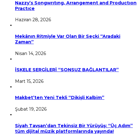
Nazzy’s Songwrıtıng, Arrangement and Productıon
Practıce
Haziran 28, 2026
Mekânın Ritmiyle Var Olan Bir Seçki “Aradaki
Zaman”
Nisan 14, 2026
İSKELE SERGİLERİ “SONSUZ BAĞLANTILAR”
Mart 15, 2026
Makbet’ten Yeni Tekli “Dikişli Kalbim”
Şubat 19, 2026
Siyah Tavşan’dan Tekinsiz Bir Yürüyüş: “Üç Adım”
tüm dijital müzik platformlarında yayında!