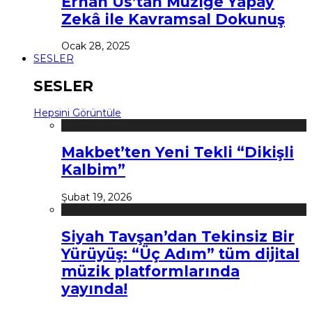
Erhan Us’tan Müziğe Yapay
Zekâ ile Kavramsal Dokunuş
Ocak 28, 2025
SESLER
SESLER
Hepsini Görüntüle
Makbet’ten Yeni Tekli “Dikişli
Kalbim”
Şubat 19, 2026
Siyah Tavşan’dan Tekinsiz Bir
Yürüyüş: “Üç Adım” tüm dijital
müzik platformlarında
yayında!