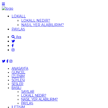
LOKALL
LOKALL NEDİR?
NASIL YER ALABİLİRİM?
PAYLAŞ
Ara
ANASAYFA
GÜNCEL
İZLENİM
SÖYLEŞİ
SESLER
BASILI
SAYILAR
LOKALL NEDİR?
NASIL YER ALABİLİRİM?
PAYLAŞ
İLETİŞİM