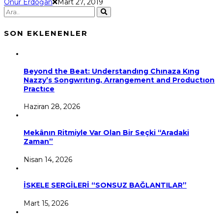
Onur Erdoğan
Mart 27, 2019
SON EKLENENLER
Beyond the Beat: Understandıng Chınaza Kıng
Nazzy’s Songwrıtıng, Arrangement and Productıon
Practıce
Haziran 28, 2026
Mekânın Ritmiyle Var Olan Bir Seçki “Aradaki
Zaman”
Nisan 14, 2026
İSKELE SERGİLERİ “SONSUZ BAĞLANTILAR”
Mart 15, 2026