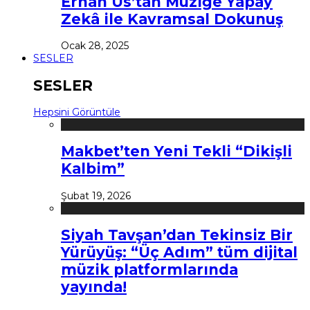
Erhan Us’tan Müziğe Yapay
Zekâ ile Kavramsal Dokunuş
Ocak 28, 2025
SESLER
SESLER
Hepsini Görüntüle
Makbet’ten Yeni Tekli “Dikişli
Kalbim”
Şubat 19, 2026
Siyah Tavşan’dan Tekinsiz Bir
Yürüyüş: “Üç Adım” tüm dijital
müzik platformlarında
yayında!