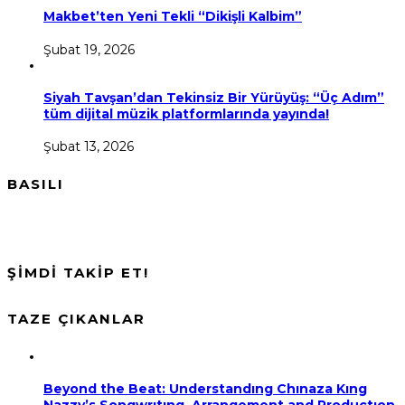
Makbet’ten Yeni Tekli “Dikişli Kalbim”
Şubat 19, 2026
Siyah Tavşan’dan Tekinsiz Bir Yürüyüş: “Üç Adım”
tüm dijital müzik platformlarında yayında!
Şubat 13, 2026
BASILI
ŞİMDİ TAKİP ET!
TAZE ÇIKANLAR
Beyond the Beat: Understandıng Chınaza Kıng
Nazzy’s Songwrıtıng, Arrangement and Productıon