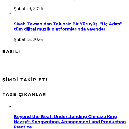
Şubat 19, 2026
Siyah Tavşan’dan Tekinsiz Bir Yürüyüş: “Üç Adım”
tüm dijital müzik platformlarında yayında!
Şubat 13, 2026
BASILI
ŞİMDİ TAKİP ET!
TAZE ÇIKANLAR
Beyond the Beat: Understandıng Chınaza Kıng
Nazzy’s Songwrıtıng, Arrangement and Productıon
Practıce