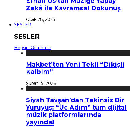
Erhan Us’tan Müziğe Yapay
Zekâ ile Kavramsal Dokunuş
Ocak 28, 2025
SESLER
SESLER
Hepsini Görüntüle
Makbet’ten Yeni Tekli “Dikişli
Kalbim”
Şubat 19, 2026
Siyah Tavşan’dan Tekinsiz Bir
Yürüyüş: “Üç Adım” tüm dijital
müzik platformlarında
yayında!