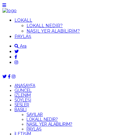
LOKALL
LOKALL NEDİR?
NASIL YER ALABİLİRİM?
PAYLAŞ
Ara
ANASAYFA
GÜNCEL
İZLENİM
SÖYLEŞİ
SESLER
BASILI
SAYILAR
LOKALL NEDİR?
NASIL YER ALABİLİRİM?
PAYLAŞ
İLETİŞİM