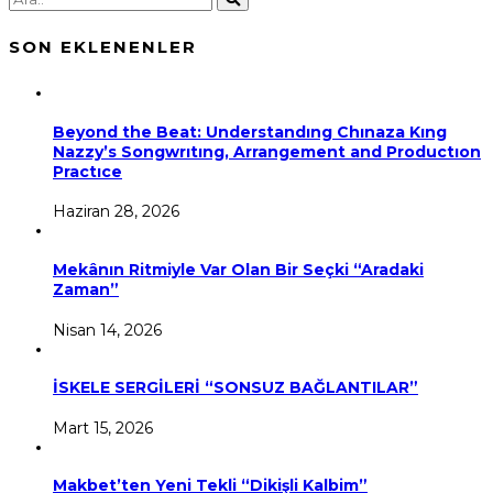
SON EKLENENLER
Beyond the Beat: Understandıng Chınaza Kıng
Nazzy’s Songwrıtıng, Arrangement and Productıon
Practıce
Haziran 28, 2026
Mekânın Ritmiyle Var Olan Bir Seçki “Aradaki
Zaman”
Nisan 14, 2026
İSKELE SERGİLERİ “SONSUZ BAĞLANTILAR”
Mart 15, 2026
Makbet’ten Yeni Tekli “Dikişli Kalbim”