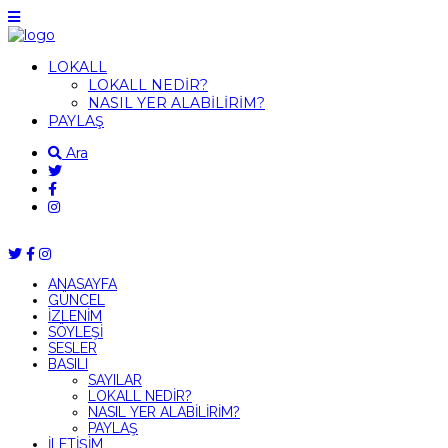
LOKALL
LOKALL NEDİR?
NASIL YER ALABİLİRİM?
PAYLAŞ
Ara
ANASAYFA
GÜNCEL
İZLENİM
SÖYLEŞİ
SESLER
BASILI
SAYILAR
LOKALL NEDİR?
NASIL YER ALABİLİRİM?
PAYLAŞ
İLETİŞİM