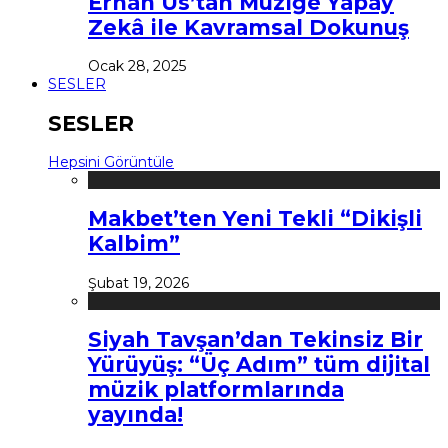
Erhan Us’tan Müziğe Yapay
Zekâ ile Kavramsal Dokunuş
Ocak 28, 2025
SESLER
SESLER
Hepsini Görüntüle
Makbet’ten Yeni Tekli “Dikişli
Kalbim”
Şubat 19, 2026
Siyah Tavşan’dan Tekinsiz Bir
Yürüyüş: “Üç Adım” tüm dijital
müzik platformlarında
yayında!