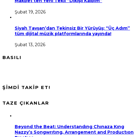
Makbet’ten Yeni Tekli “Dikişli Kalbim”
Şubat 19, 2026
Siyah Tavşan’dan Tekinsiz Bir Yürüyüş: “Üç Adım”
tüm dijital müzik platformlarında yayında!
Şubat 13, 2026
BASILI
ŞİMDİ TAKİP ET!
TAZE ÇIKANLAR
Beyond the Beat: Understandıng Chınaza Kıng
Nazzy’s Songwrıtıng, Arrangement and Productıon