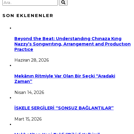
SON EKLENENLER
Beyond the Beat: Understandıng Chınaza Kıng
Nazzy’s Songwrıtıng, Arrangement and Productıon
Practıce
Haziran 28, 2026
Mekânın Ritmiyle Var Olan Bir Seçki “Aradaki
Zaman”
Nisan 14, 2026
İSKELE SERGİLERİ “SONSUZ BAĞLANTILAR”
Mart 15, 2026