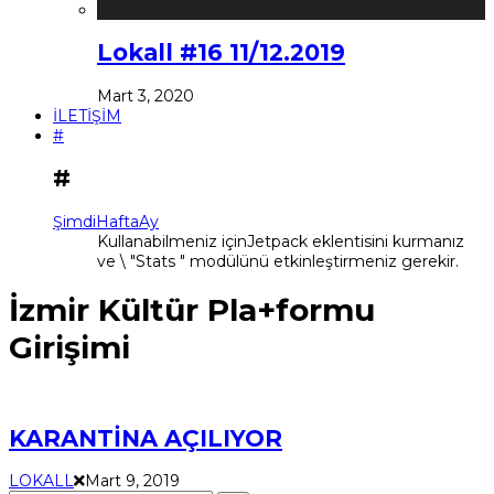
Lokall #16 11/12.2019
Mart 3, 2020
İLETİŞİM
#
#
Şimdi
Hafta
Ay
Kullanabilmeniz içinJetpack eklentisini kurmanız
ve \ "Stats " modülünü etkinleştirmeniz gerekir.
İzmir Kültür Pla+formu
Girişimi
KARANTİNA AÇILIYOR
LOKALL
Mart 9, 2019