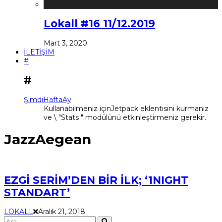
Lokall #16 11/12.2019
Mart 3, 2020
İLETİŞİM
#
#
Şimdi
Hafta
Ay
Kullanabilmeniz içinJetpack eklentisini kurmanız
ve \ "Stats " modülünü etkinleştirmeniz gerekir.
JazzAegean
EZGİ SERİM’DEN BİR İLK; ‘1NIGHT
STANDART’
LOKALL
Aralık 21, 2018