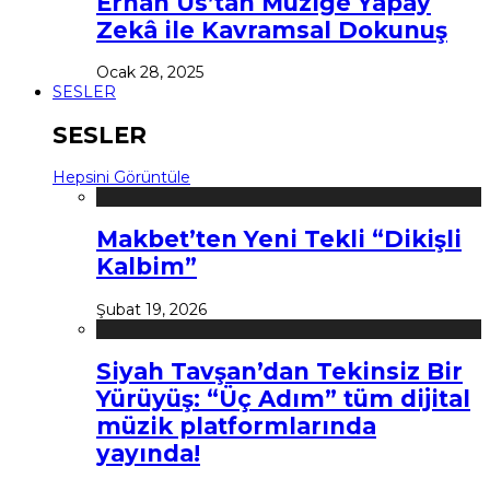
Erhan Us’tan Müziğe Yapay
Zekâ ile Kavramsal Dokunuş
Ocak 28, 2025
SESLER
SESLER
Hepsini Görüntüle
Makbet’ten Yeni Tekli “Dikişli
Kalbim”
Şubat 19, 2026
Siyah Tavşan’dan Tekinsiz Bir
Yürüyüş: “Üç Adım” tüm dijital
müzik platformlarında
yayında!