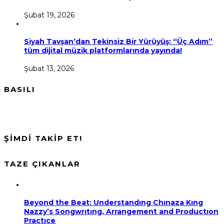
Şubat 19, 2026
Siyah Tavşan’dan Tekinsiz Bir Yürüyüş: “Üç Adım”
tüm dijital müzik platformlarında yayında!
Şubat 13, 2026
BASILI
ŞİMDİ TAKİP ET!
TAZE ÇIKANLAR
Beyond the Beat: Understandıng Chınaza Kıng
Nazzy’s Songwrıtıng, Arrangement and Productıon
Practıce