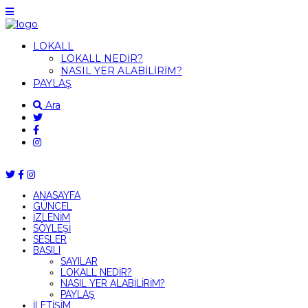
LOKALL
LOKALL NEDİR?
NASIL YER ALABİLİRİM?
PAYLAŞ
Ara
ANASAYFA
GÜNCEL
İZLENİM
SÖYLEŞİ
SESLER
BASILI
SAYILAR
LOKALL NEDİR?
NASIL YER ALABİLİRİM?
PAYLAŞ
İLETİŞİM