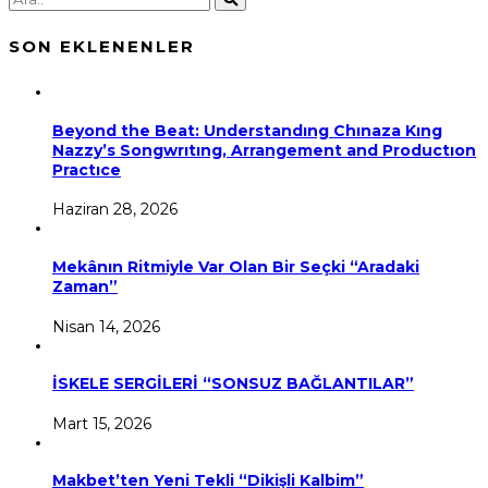
SON EKLENENLER
Beyond the Beat: Understandıng Chınaza Kıng
Nazzy’s Songwrıtıng, Arrangement and Productıon
Practıce
Haziran 28, 2026
Mekânın Ritmiyle Var Olan Bir Seçki “Aradaki
Zaman”
Nisan 14, 2026
İSKELE SERGİLERİ “SONSUZ BAĞLANTILAR”
Mart 15, 2026
Makbet’ten Yeni Tekli “Dikişli Kalbim”