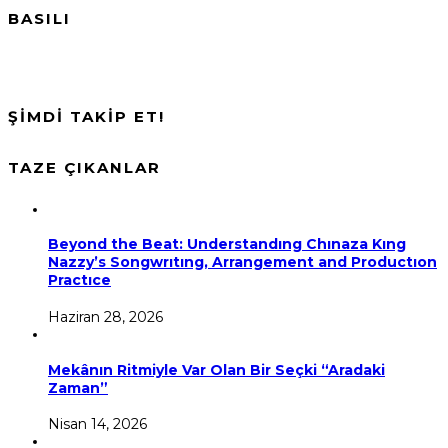
BASILI
ŞİMDİ TAKİP ET!
TAZE ÇIKANLAR
Beyond the Beat: Understandıng Chınaza Kıng
Nazzy’s Songwrıtıng, Arrangement and Productıon
Practıce
Haziran 28, 2026
Mekânın Ritmiyle Var Olan Bir Seçki “Aradaki
Zaman”
Nisan 14, 2026