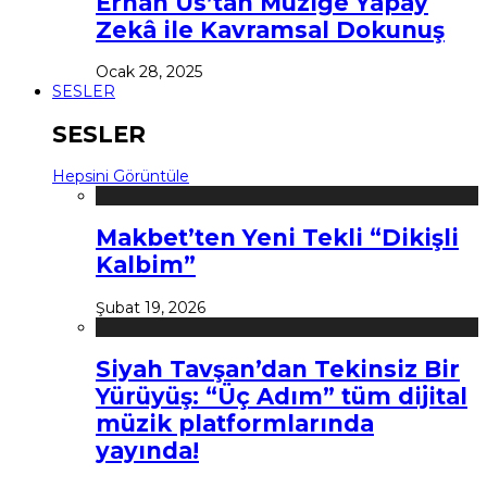
Erhan Us’tan Müziğe Yapay
Zekâ ile Kavramsal Dokunuş
Ocak 28, 2025
SESLER
SESLER
Hepsini Görüntüle
Makbet’ten Yeni Tekli “Dikişli
Kalbim”
Şubat 19, 2026
Siyah Tavşan’dan Tekinsiz Bir
Yürüyüş: “Üç Adım” tüm dijital
müzik platformlarında
yayında!