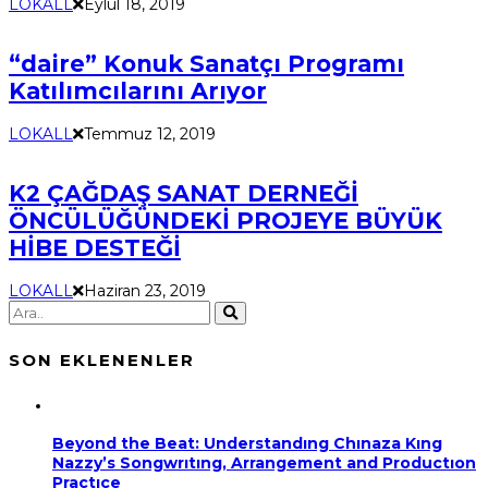
LOKALL
Eylül 18, 2019
“daire” Konuk Sanatçı Programı
Katılımcılarını Arıyor
LOKALL
Temmuz 12, 2019
K2 ÇAĞDAŞ SANAT DERNEĞİ
ÖNCÜLÜĞÜNDEKİ PROJEYE BÜYÜK
HİBE DESTEĞİ
LOKALL
Haziran 23, 2019
SON EKLENENLER
Beyond the Beat: Understandıng Chınaza Kıng
Nazzy’s Songwrıtıng, Arrangement and Productıon
Practıce