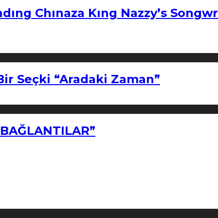
ndıng Chınaza Kıng Nazzy’s Songwr
Bir Seçki “Aradaki Zaman”
Z BAĞLANTILAR”