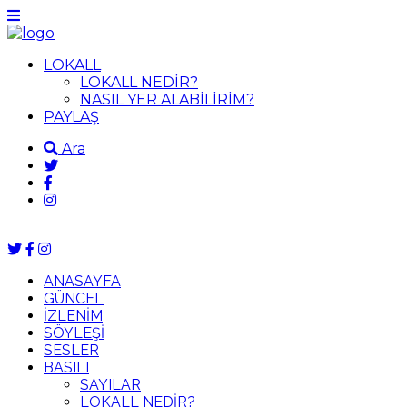
LOKALL
LOKALL NEDİR?
NASIL YER ALABİLİRİM?
PAYLAŞ
Ara
ANASAYFA
GÜNCEL
İZLENİM
SÖYLEŞİ
SESLER
BASILI
SAYILAR
LOKALL NEDİR?