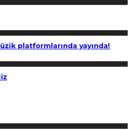
müzik platformlarında yayında!
iz