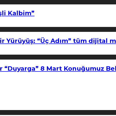
şli Kalbim”
ir Yürüyüş: “Üç Adım” tüm dijital 
r “Duyarga” 8 Mart Konuğumuz Bel