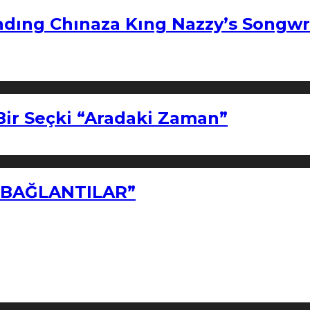
ndıng Chınaza Kıng Nazzy’s Songwr
Bir Seçki “Aradaki Zaman”
Z BAĞLANTILAR”