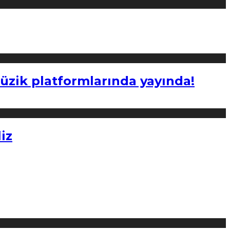
müzik platformlarında yayında!
iz