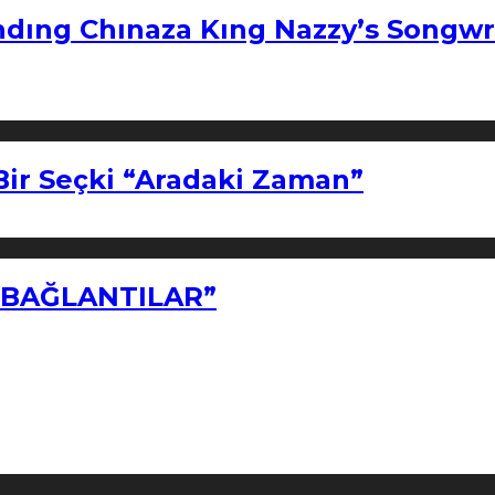
ndıng Chınaza Kıng Nazzy’s Songwr
Bir Seçki “Aradaki Zaman”
Z BAĞLANTILAR”