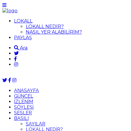
LOKALL
LOKALL NEDİR?
NASIL YER ALABİLİRİM?
PAYLAŞ
Ara
ANASAYFA
GÜNCEL
İZLENİM
SÖYLEŞİ
SESLER
BASILI
SAYILAR
LOKALL NEDİR?