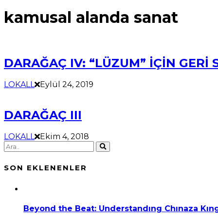
kamusal alanda sanat
DARAĞAÇ IV: “LÜZUM” İÇİN GERİ 
LOKALL
Eylül 24, 2019
DARAĞAÇ III
LOKALL
Ekim 4, 2018
SON EKLENENLER
Beyond the Beat: Understandıng Chınaza Kıng