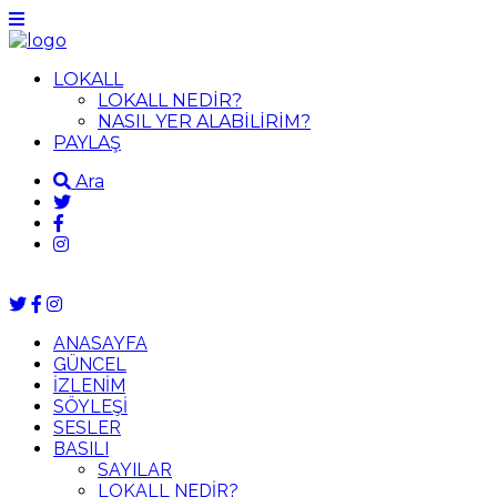
LOKALL
LOKALL NEDİR?
NASIL YER ALABİLİRİM?
PAYLAŞ
Ara
ANASAYFA
GÜNCEL
İZLENİM
SÖYLEŞİ
SESLER
BASILI
SAYILAR
LOKALL NEDİR?