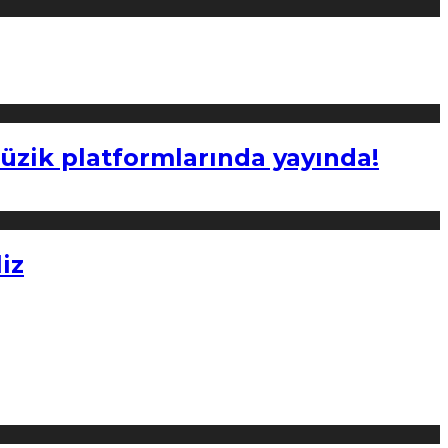
müzik platformlarında yayında!
iz