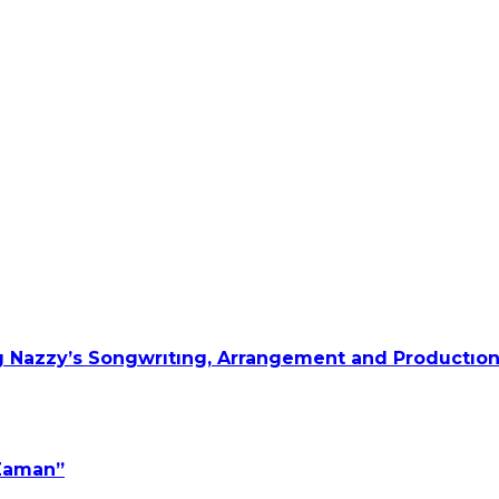
 Nazzy’s Songwrıtıng, Arrangement and Productıon
 Zaman”