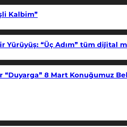
şli Kalbim”
ir Yürüyüş: “Üç Adım” tüm dijital 
r “Duyarga” 8 Mart Konuğumuz Bel