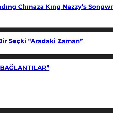
ndıng Chınaza Kıng Nazzy’s Songwr
Bir Seçki “Aradaki Zaman”
Z BAĞLANTILAR”