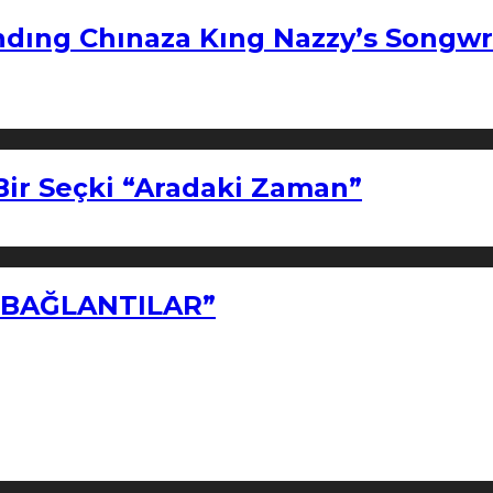
ndıng Chınaza Kıng Nazzy’s Songwr
Bir Seçki “Aradaki Zaman”
Z BAĞLANTILAR”