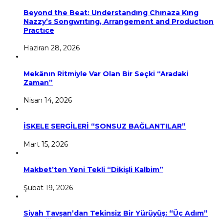
Beyond the Beat: Understandıng Chınaza Kıng
Nazzy’s Songwrıtıng, Arrangement and Productıon
Practıce
Haziran 28, 2026
Mekânın Ritmiyle Var Olan Bir Seçki “Aradaki
Zaman”
Nisan 14, 2026
İSKELE SERGİLERİ “SONSUZ BAĞLANTILAR”
Mart 15, 2026
Makbet’ten Yeni Tekli “Dikişli Kalbim”
Şubat 19, 2026
Siyah Tavşan’dan Tekinsiz Bir Yürüyüş: “Üç Adım”