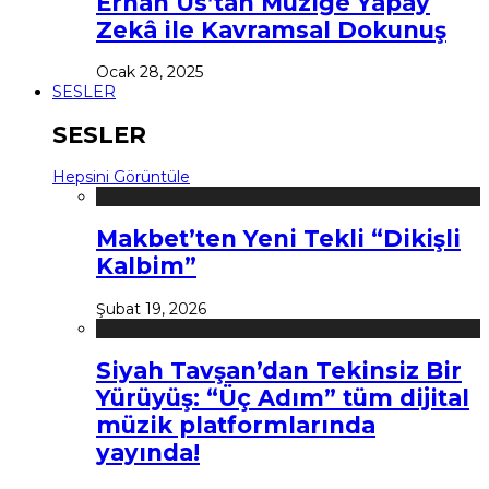
Erhan Us’tan Müziğe Yapay
Zekâ ile Kavramsal Dokunuş
Ocak 28, 2025
SESLER
SESLER
Hepsini Görüntüle
Makbet’ten Yeni Tekli “Dikişli
Kalbim”
Şubat 19, 2026
Siyah Tavşan’dan Tekinsiz Bir
Yürüyüş: “Üç Adım” tüm dijital
müzik platformlarında
yayında!