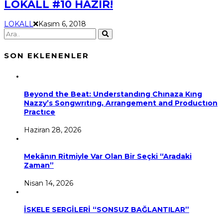
LOKALL #10 HAZIR!
LOKALL
Kasım 6, 2018
SON EKLENENLER
Beyond the Beat: Understandıng Chınaza Kıng
Nazzy’s Songwrıtıng, Arrangement and Productıon
Practıce
Haziran 28, 2026
Mekânın Ritmiyle Var Olan Bir Seçki “Aradaki
Zaman”
Nisan 14, 2026
İSKELE SERGİLERİ “SONSUZ BAĞLANTILAR”