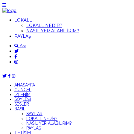
LOKALL
LOKALL NEDİR?
NASIL YER ALABİLİRİM?
PAYLAŞ
Ara
ANASAYFA
GÜNCEL
İZLENİM
SÖYLEŞİ
SESLER
BASILI
SAYILAR
LOKALL NEDİR?
NASIL YER ALABİLİRİM?
PAYLAŞ
İLETİŞİM