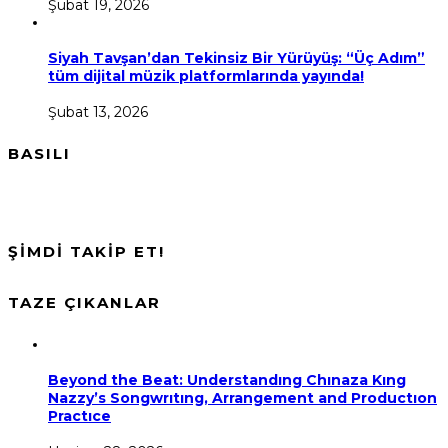
Şubat 19, 2026
Siyah Tavşan’dan Tekinsiz Bir Yürüyüş: “Üç Adım”
tüm dijital müzik platformlarında yayında!
Şubat 13, 2026
BASILI
ŞİMDİ TAKİP ET!
TAZE ÇIKANLAR
Beyond the Beat: Understandıng Chınaza Kıng
Nazzy’s Songwrıtıng, Arrangement and Productıon
Practıce