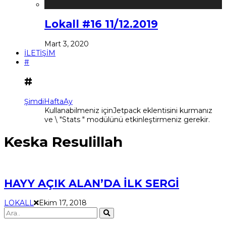
Lokall #16 11/12.2019
Mart 3, 2020
İLETİŞİM
#
#
Şimdi
Hafta
Ay
Kullanabilmeniz içinJetpack eklentisini kurmanız
ve \ "Stats " modülünü etkinleştirmeniz gerekir.
Keska Resulillah
HAYY AÇIK ALAN’DA İLK SERGİ
LOKALL
Ekim 17, 2018