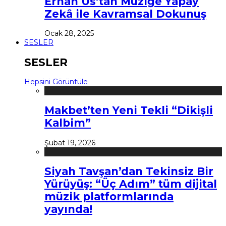
Erhan Us’tan Müziğe Yapay
Zekâ ile Kavramsal Dokunuş
Ocak 28, 2025
SESLER
SESLER
Hepsini Görüntüle
Makbet’ten Yeni Tekli “Dikişli
Kalbim”
Şubat 19, 2026
Siyah Tavşan’dan Tekinsiz Bir
Yürüyüş: “Üç Adım” tüm dijital
müzik platformlarında
yayında!