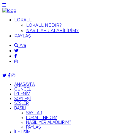
LOKALL
LOKALL NEDİR?
NASIL YER ALABİLİRİM?
PAYLAŞ
Ara
ANASAYFA
GÜNCEL
İZLENİM
SÖYLEŞİ
SESLER
BASILI
SAYILAR
LOKALL NEDİR?
NASIL YER ALABİLİRİM?
PAYLAŞ
İLETİŞİM