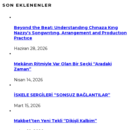
SON EKLENENLER
Beyond the Beat: Understandıng Chınaza Kıng
Nazzy’s Songwrıtıng, Arrangement and Productıon
Practıce
Haziran 28, 2026
Mekânın Ritmiyle Var Olan Bir Seçki “Aradaki
Zaman”
Nisan 14, 2026
İSKELE SERGİLERİ “SONSUZ BAĞLANTILAR”
Mart 15, 2026
Makbet’ten Yeni Tekli “Dikişli Kalbim”