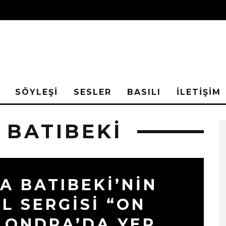
SÖYLEŞİ
SESLER
BASILI
İLETİŞİM
 BATIBEKI
A BATIBEKI’NIN
EL SERGISI “ON
LONDRA’DA YER