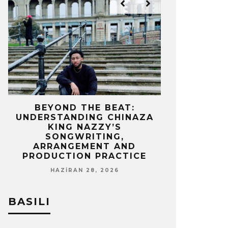
IZ
BEYOND THE BEAT:
MEKÂNIN 
UNDERSTANDING CHINAZA
OLAN BIR 
KING NAZZY’S
Z
SONGWRITING,
NISA
ARRANGEMENT AND
PRODUCTION PRACTICE
HAZIRAN 28, 2026
BASILI