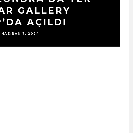
AR GALLERY
’DA AÇILDI
HAZIRAN 7, 2024
SIYAH TAVŞAN’DAN TEKINS
BIR YÜRÜYÜŞ: “ÜÇ ADIM”
TÜM DIJITAL MÜZIK
PLATFORMLARINDA
YAYINDA!
ŞUBAT 13, 2026