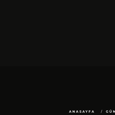
SIYAH TAVŞAN’DAN TEKINSIZ
YÜRÜYÜŞ: “ÜÇ ADIM” TÜ
DIJITAL MÜZIK
PLATFORMLARINDA YAYIN
ŞUBAT 13, 2026
ANASAYFA
GÜ