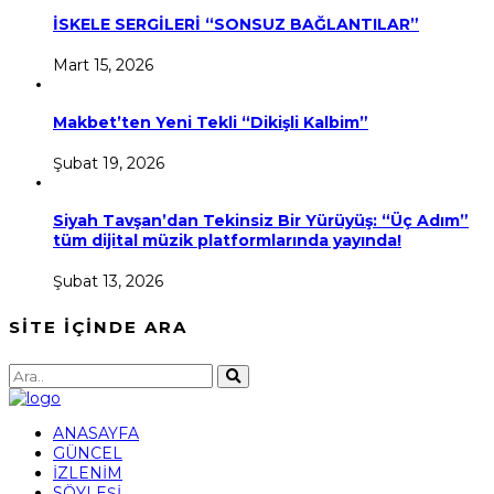
İSKELE SERGİLERİ “SONSUZ BAĞLANTILAR”
Mart 15, 2026
Makbet’ten Yeni Tekli “Dikişli Kalbim”
Şubat 19, 2026
Siyah Tavşan’dan Tekinsiz Bir Yürüyüş: “Üç Adım”
tüm dijital müzik platformlarında yayında!
Şubat 13, 2026
SİTE İÇİNDE ARA
ANASAYFA
GÜNCEL
İZLENİM
SÖYLEŞİ