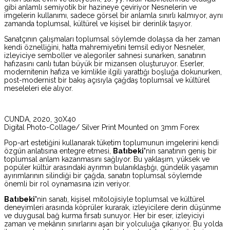
gibi anlamlı semiyotik bir hazineye çeviriyor Nesnelerin ve
imgelerin kullanımı, sadece görsel bir anlamla sınırlı kalmıyor, aynı
zamanda toplumsal, kültürel ve kişisel bir derinlik taşıyor.
Sanatçının çalışmaları toplumsal söylemde dolaşsa da her zaman
kendi öznelliğini, hatta mahremiyetini temsil ediyor Nesneler,
izleyiciye semboller ve alegoriler sahnesi sunarken, sanatının
hafızasını canlı tutan büyük bir mizansen oluşturuyor. Eserler,
modernitenin hafıza ve kimlikle ilgili yarattığı boşluğa dokunurken,
post-modernist bir bakış açısıyla çağdaş toplumsal ve kültürel
meseleleri ele alıyor.
CUNDA, 2020, 30X40
Digital Photo-Collage/ Silver Print Mounted on 3mm Forex
Pop-art estetiğini kullanarak tüketim toplumunun imgelerini kendi
özgün anlatısına entegre etmesi,
Batıbeki’
nin sanatının geniş bir
toplumsal anlam kazanmasını sağlıyor. Bu yaklaşım, yüksek ve
popüler kültür arasındaki ayrımın bulanıklaştığı, gündelik yaşamın
ayırımlarının silindiği bir çağda, sanatın toplumsal söylemde
önemli bir rol oynamasına izin veriyor.
Batıbeki’
nin sanatı, kişisel mitolojisiyle toplumsal ve kültürel
deneyimleri arasında köprüler kurarak, izleyicilere derin düşünme
ve duygusal bağ kurma fırsatı sunuyor. Her bir eser, izleyiciyi
zaman ve mekânın sınırlarını aşan bir yolculuğa çıkarıyor. Bu yolda