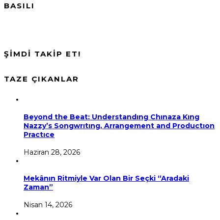
BASILI
ŞİMDİ TAKİP ET!
TAZE ÇIKANLAR
Beyond the Beat: Understandıng Chınaza Kıng
Nazzy’s Songwrıtıng, Arrangement and Productıon
Practıce
Haziran 28, 2026
Mekânın Ritmiyle Var Olan Bir Seçki “Aradaki
Zaman”
Nisan 14, 2026