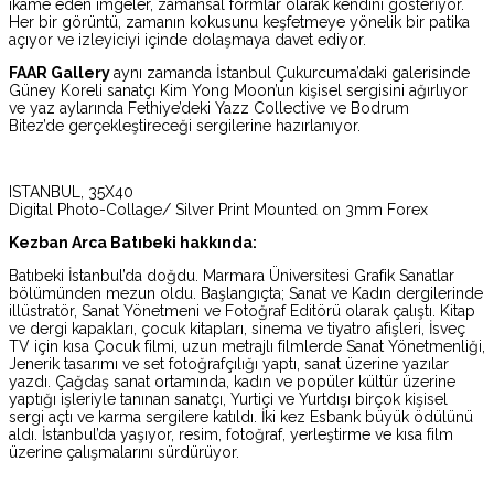
ikame eden imgeler, zamansal formlar olarak kendini gösteriyor.
Her bir görüntü, zamanın kokusunu keşfetmeye yönelik bir patika
açıyor ve izleyiciyi içinde dolaşmaya davet ediyor.
FAAR Gallery
aynı zamanda
İstanbul Çukurcuma’daki galerisinde
Güney Koreli sanatçı Kim Yong Moon’un kişisel sergisini ağırlıyor
ve yaz aylarında Fethiye’deki Yazz Collective ve Bodrum
Bitez’de gerçekleştireceği sergilerine hazırlanıyor.
ISTANBUL, 35X40
Digital Photo-Collage/ Silver Print Mounted on 3mm Forex
Kezban Arca Batıbeki hakkında:
Batıbeki İstanbul’da doğdu. Marmara Üniversitesi Grafik Sanatlar
bölümünden mezun oldu. Başlangıçta; Sanat ve Kadın dergilerinde
illüstratör, Sanat Yönetmeni ve Fotoğraf Editörü olarak çalıştı. Kitap
ve dergi kapakları, çocuk kitapları, sinema ve tiyatro afişleri, İsveç
TV için kısa Çocuk filmi, uzun metrajlı filmlerde Sanat Yönetmenliği,
Jenerik tasarımı ve set fotoğrafçılığı yaptı, sanat üzerine yazılar
yazdı. Çağdaş sanat ortamında, kadın ve popüler kültür üzerine
yaptığı işleriyle tanınan sanatçı, Yurtiçi ve Yurtdışı birçok kişisel
sergi açtı ve karma sergilere katıldı. İki kez Esbank büyük ödülünü
aldı. İstanbul’da yaşıyor, resim, fotoğraf, yerleştirme ve kısa film
üzerine çalışmalarını sürdürüyor.