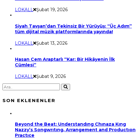
LOKALL
Şubat 19, 2026
Siyah Tavşan’dan Tekinsiz Bir Yürüyüş: “Üç Adım”
tüm dijital müzik platformlarında yayında!
LOKALL
Şubat 13, 2026
Hasan Cem Araptarlı “Kar: Bir Hikâyenin İlk
Cümlesi”
LOKALL
Şubat 9, 2026
SON EKLENENLER
Beyond the Beat: Understandıng Chınaza Kıng
Nazzy’s Songwrıtıng, Arrangement and Productıon
Practıce