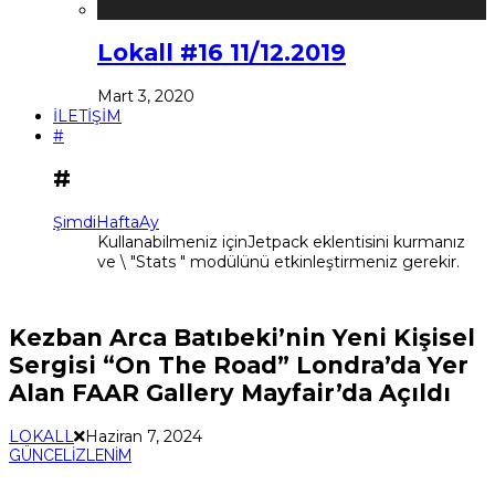
Lokall #16 11/12.2019
Mart 3, 2020
İLETİŞİM
#
#
Şimdi
Hafta
Ay
Kullanabilmeniz içinJetpack eklentisini kurmanız
ve \ "Stats " modülünü etkinleştirmeniz gerekir.
Kezban Arca Batıbeki’nin Yeni Kişisel
Sergisi “On The Road” Londra’da Yer
Alan FAAR Gallery Mayfair’da Açıldı
LOKALL
Haziran 7, 2024
GÜNCEL
İZLENİM