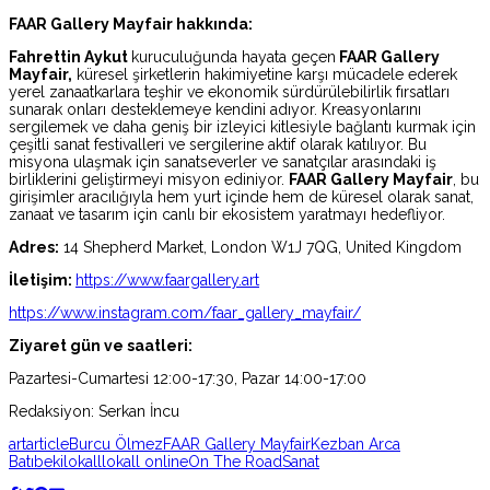
FAAR Gallery Mayfair hakkında:
Fahrettin Aykut
kuruculuğunda hayata geçen
FAAR Gallery
Mayfair,
küresel şirketlerin hakimiyetine karşı mücadele ederek
yerel zanaatkarlara teşhir ve ekonomik sürdürülebilirlik fırsatları
sunarak onları desteklemeye kendini adıyor. Kreasyonlarını
sergilemek ve daha geniş bir izleyici kitlesiyle bağlantı kurmak için
çeşitli sanat festivalleri ve sergilerine aktif olarak katılıyor. Bu
misyona ulaşmak için sanatseverler ve sanatçılar arasındaki iş
birliklerini geliştirmeyi misyon ediniyor.
FAAR Gallery Mayfair
, bu
girişimler aracılığıyla hem yurt içinde hem de küresel olarak sanat,
zanaat ve tasarım için canlı bir ekosistem yaratmayı hedefliyor.
Adres:
14 Shepherd Market, London W1J 7QG, United Kingdom
İletişim:
https://www.faargallery.art
https://www.instagram.com/faar_gallery_mayfair/
Ziyaret gün ve saatleri:
Pazartesi-Cumartesi
12:00-17:30, Pazar 14:00-17:00
Redaksiyon: Serkan İncu
art
article
Burcu Ölmez
FAAR Gallery Mayfair
Kezban Arca
Batıbeki
lokall
lokall online
On The Road
Sanat