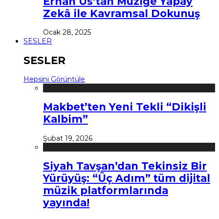
Erhan Us’tan Müziğe Yapay
Zekâ ile Kavramsal Dokunuş
Ocak 28, 2025
SESLER
SESLER
Hepsini Görüntüle
Makbet’ten Yeni Tekli “Dikişli
Kalbim”
Şubat 19, 2026
Siyah Tavşan’dan Tekinsiz Bir
Yürüyüş: “Üç Adım” tüm dijital
müzik platformlarında
yayında!