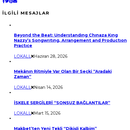
İLGILI MESAJLAR
Beyond the Beat: Understandıng Chınaza Kıng
Nazzy’s Songwrıtıng, Arrangement and Productıon
Practıce
LOKALL
Haziran 28, 2026
Mekânın Ritmiyle Var Olan Bir Seçki “Aradaki
Zaman”
LOKALL
Nisan 14, 2026
İSKELE SERGİLERİ “SONSUZ BAĞLANTILAR”
LOKALL
Mart 15, 2026
Makbet’ten Yeni Tekli “Dikişli Kalbim”