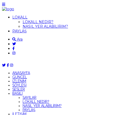
LOKALL
LOKALL NEDİR?
NASIL YER ALABİLİRİM?
PAYLAŞ
Ara
ANASAYFA
GÜNCEL
İZLENİM
SÖYLEŞİ
SESLER
BASILI
SAYILAR
LOKALL NEDİR?
NASIL YER ALABİLİRİM?
PAYLAŞ
İLETİŞİM