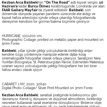
Kezban Arca Batıbeki
’nin
“On The Road”
adlı kişisel sergisi,
10
Haziran’a
kadar
Burcu Ölmez
küratörlüğünde, Londra’da yer alan
FAAR Gallery Mayfair
’da
ziyaret edilebilir.
Batıbeki
, son
dönemde dünyada yaşanan pandemi sürecinde ele aldığı ve
kişisel hafıza arkeolojisi içinde ortaya çıkardığı fotoğraflarında,
deneyimin kendisini bir görme/bakma biçimine çeviriyor.
HURRICANE, 100×200 cm,
Photographic Collage, printed on metallic paper and mounted on
5mm Forex
Batıbeki
, yıllar içinde çıktığı yolculuklarda biriktirdiği anları
kendine özgü yöntemiyle manipüle ederek dijital-kolaj
sinematografik fotoğraflar olarak ortaya çıkarıyor. Sanatçının New
York’tan Bologna’ya, St. Petersburg’dan Paris’e, Edirne’den Matera’ya
uzanan sayısız yolculuğunda çektiği fotoğrafların her biri birer
hafıza andacı olarak işliyor.
CABARET 1 NY, 2020, 30X40
Digital Photo-Collage/ Silver Print Mounted on 3mm Forex
Kezban Arca Batıbeki
, sanatsal pratiğinde koleksiyoncu gibi
davranıyor. Kendi iç dünyasını ve düşünsel atmosferini, biriktirdiği
nesneleri kullanarak sanat eserlerine dönüştürüyor. Binlerce obje,
onun sanat evini ve atölyesini, 16. yy. nadir kabinelerinde olduğu