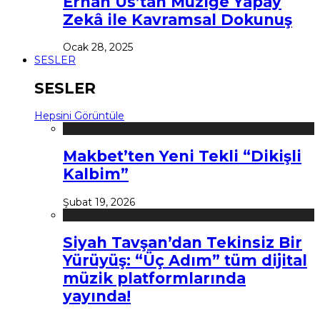
Erhan Us’tan Müziğe Yapay
Zekâ ile Kavramsal Dokunuş
Ocak 28, 2025
SESLER
SESLER
Hepsini Görüntüle
Makbet’ten Yeni Tekli “Dikişli
Kalbim”
Şubat 19, 2026
Siyah Tavşan’dan Tekinsiz Bir
Yürüyüş: “Üç Adım” tüm dijital
müzik platformlarında
yayında!