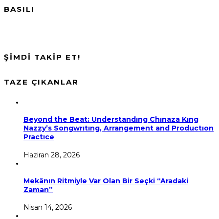
BASILI
ŞİMDİ TAKİP ET!
TAZE ÇIKANLAR
Beyond the Beat: Understandıng Chınaza Kıng
Nazzy’s Songwrıtıng, Arrangement and Productıon
Practıce
Haziran 28, 2026
Mekânın Ritmiyle Var Olan Bir Seçki “Aradaki
Zaman”
Nisan 14, 2026