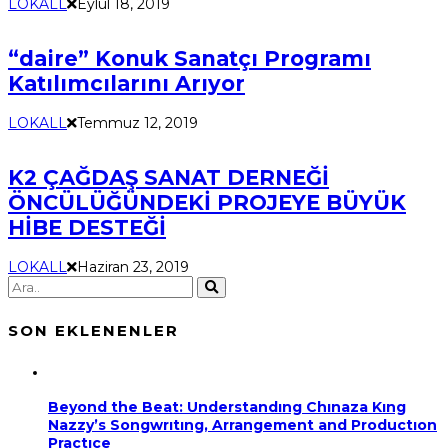
LOKALL
Eylül 18, 2019
“daire” Konuk Sanatçı Programı
Katılımcılarını Arıyor
LOKALL
Temmuz 12, 2019
K2 ÇAĞDAŞ SANAT DERNEĞİ
ÖNCÜLÜĞÜNDEKİ PROJEYE BÜYÜK
HİBE DESTEĞİ
LOKALL
Haziran 23, 2019
SON EKLENENLER
Beyond the Beat: Understandıng Chınaza Kıng
Nazzy’s Songwrıtıng, Arrangement and Productıon
Practıce