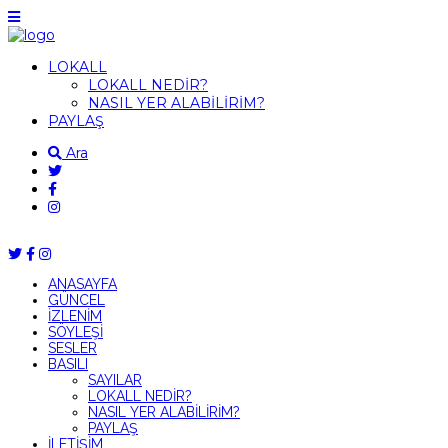
LOKALL
LOKALL NEDİR?
NASIL YER ALABİLİRİM?
PAYLAŞ
Ara
ANASAYFA
GÜNCEL
İZLENİM
SÖYLEŞİ
SESLER
BASILI
SAYILAR
LOKALL NEDİR?
NASIL YER ALABİLİRİM?
PAYLAŞ
İLETİŞİM