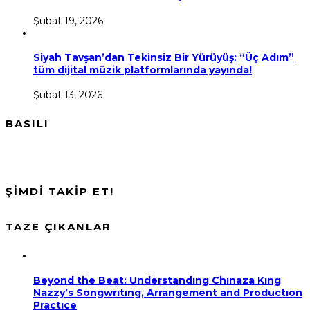
Şubat 19, 2026
Siyah Tavşan’dan Tekinsiz Bir Yürüyüş: “Üç Adım”
tüm dijital müzik platformlarında yayında!
Şubat 13, 2026
BASILI
ŞİMDİ TAKİP ET!
TAZE ÇIKANLAR
Beyond the Beat: Understandıng Chınaza Kıng
Nazzy’s Songwrıtıng, Arrangement and Productıon
Practıce