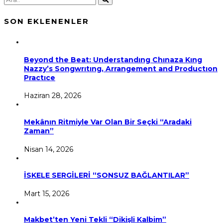
SON EKLENENLER
Beyond the Beat: Understandıng Chınaza Kıng
Nazzy’s Songwrıtıng, Arrangement and Productıon
Practıce
Haziran 28, 2026
Mekânın Ritmiyle Var Olan Bir Seçki “Aradaki
Zaman”
Nisan 14, 2026
İSKELE SERGİLERİ “SONSUZ BAĞLANTILAR”
Mart 15, 2026
Makbet’ten Yeni Tekli “Dikişli Kalbim”