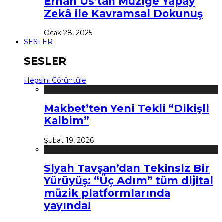
Erhan Us’tan Müziğe Yapay
Zekâ ile Kavramsal Dokunuş
Ocak 28, 2025
SESLER
SESLER
Hepsini Görüntüle
Makbet’ten Yeni Tekli “Dikişli
Kalbim”
Şubat 19, 2026
Siyah Tavşan’dan Tekinsiz Bir
Yürüyüş: “Üç Adım” tüm dijital
müzik platformlarında
yayında!