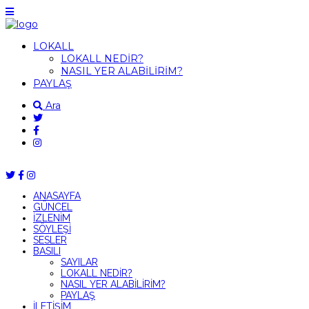
LOKALL
LOKALL NEDİR?
NASIL YER ALABİLİRİM?
PAYLAŞ
Ara
ANASAYFA
GÜNCEL
İZLENİM
SÖYLEŞİ
SESLER
BASILI
SAYILAR
LOKALL NEDİR?
NASIL YER ALABİLİRİM?
PAYLAŞ
İLETİŞİM