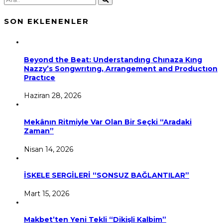
SON EKLENENLER
Beyond the Beat: Understandıng Chınaza Kıng
Nazzy’s Songwrıtıng, Arrangement and Productıon
Practıce
Haziran 28, 2026
Mekânın Ritmiyle Var Olan Bir Seçki “Aradaki
Zaman”
Nisan 14, 2026
İSKELE SERGİLERİ “SONSUZ BAĞLANTILAR”
Mart 15, 2026
Makbet’ten Yeni Tekli “Dikişli Kalbim”