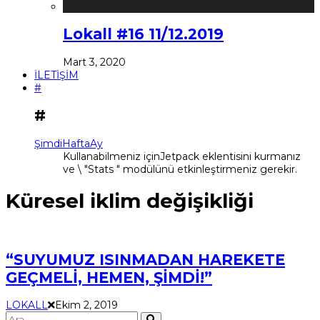
Lokall #16 11/12.2019
Mart 3, 2020
İLETİŞİM
#
#
Şimdi
Hafta
Ay
Kullanabilmeniz içinJetpack eklentisini kurmanız
ve \ "Stats " modülünü etkinleştirmeniz gerekir.
Küresel iklim değişikliği
“SUYUMUZ ISINMADAN HAREKETE
GEÇMELİ, HEMEN, ŞİMDİ!”
LOKALL
Ekim 2, 2019