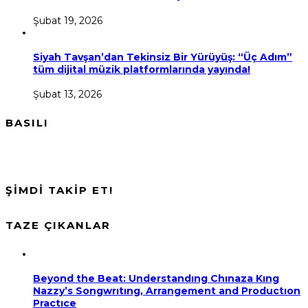
Şubat 19, 2026
Siyah Tavşan’dan Tekinsiz Bir Yürüyüş: “Üç Adım”
tüm dijital müzik platformlarında yayında!
Şubat 13, 2026
BASILI
ŞİMDİ TAKİP ET!
TAZE ÇIKANLAR
Beyond the Beat: Understandıng Chınaza Kıng
Nazzy’s Songwrıtıng, Arrangement and Productıon
Practıce