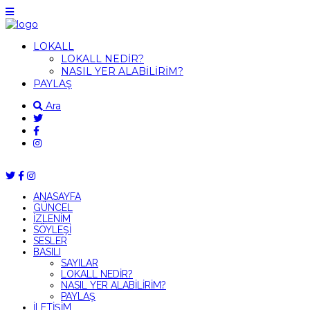
LOKALL
LOKALL NEDİR?
NASIL YER ALABİLİRİM?
PAYLAŞ
Ara
ANASAYFA
GÜNCEL
İZLENİM
SÖYLEŞİ
SESLER
BASILI
SAYILAR
LOKALL NEDİR?
NASIL YER ALABİLİRİM?
PAYLAŞ
İLETİŞİM