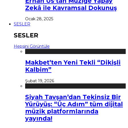
Erhan Us’tan Müziğe Yapay
Zekâ ile Kavramsal Dokunuş
Ocak 28, 2025
SESLER
SESLER
Hepsini Görüntüle
Makbet’ten Yeni Tekli “Dikişli
Kalbim”
Şubat 19, 2026
Siyah Tavşan’dan Tekinsiz Bir
Yürüyüş: “Üç Adım” tüm dijital
müzik platformlarında
yayında!