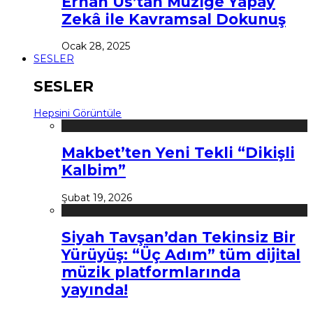
Erhan Us’tan Müziğe Yapay
Zekâ ile Kavramsal Dokunuş
Ocak 28, 2025
SESLER
SESLER
Hepsini Görüntüle
Makbet’ten Yeni Tekli “Dikişli
Kalbim”
Şubat 19, 2026
Siyah Tavşan’dan Tekinsiz Bir
Yürüyüş: “Üç Adım” tüm dijital
müzik platformlarında
yayında!