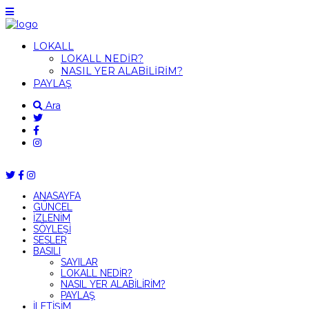
LOKALL
LOKALL NEDİR?
NASIL YER ALABİLİRİM?
PAYLAŞ
Ara
ANASAYFA
GÜNCEL
İZLENİM
SÖYLEŞİ
SESLER
BASILI
SAYILAR
LOKALL NEDİR?
NASIL YER ALABİLİRİM?
PAYLAŞ
İLETİŞİM