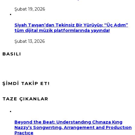
Şubat 19, 2026
Siyah Tavşan’dan Tekinsiz Bir Yürüyüş: “Üç Adım”
tüm dijital müzik platformlarında yayında!
Şubat 13, 2026
BASILI
ŞİMDİ TAKİP ET!
TAZE ÇIKANLAR
Beyond the Beat: Understandıng Chınaza Kıng
Nazzy’s Songwrıtıng, Arrangement and Productıon
Practıce