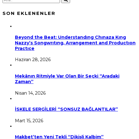
SON EKLENENLER
Beyond the Beat: Understandıng Chınaza Kıng
Nazzy’s Songwrıtıng, Arrangement and Productıon
Practıce
Haziran 28, 2026
Mekânın Ritmiyle Var Olan Bir Seçki “Aradaki
Zaman”
Nisan 14, 2026
İSKELE SERGİLERİ “SONSUZ BAĞLANTILAR”
Mart 15, 2026
Makbet’ten Yeni Tekli “Dikişli Kalbim”