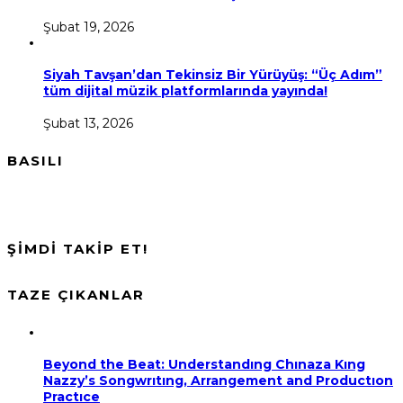
Şubat 19, 2026
Siyah Tavşan’dan Tekinsiz Bir Yürüyüş: “Üç Adım”
tüm dijital müzik platformlarında yayında!
Şubat 13, 2026
BASILI
ŞİMDİ TAKİP ET!
TAZE ÇIKANLAR
Beyond the Beat: Understandıng Chınaza Kıng
Nazzy’s Songwrıtıng, Arrangement and Productıon
Practıce