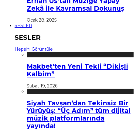
Erhan Us’tan Müziğe Yapay
Zekâ ile Kavramsal Dokunuş
Ocak 28, 2025
SESLER
SESLER
Hepsini Görüntüle
Makbet’ten Yeni Tekli “Dikişli
Kalbim”
Şubat 19, 2026
Siyah Tavşan’dan Tekinsiz Bir
Yürüyüş: “Üç Adım” tüm dijital
müzik platformlarında
yayında!