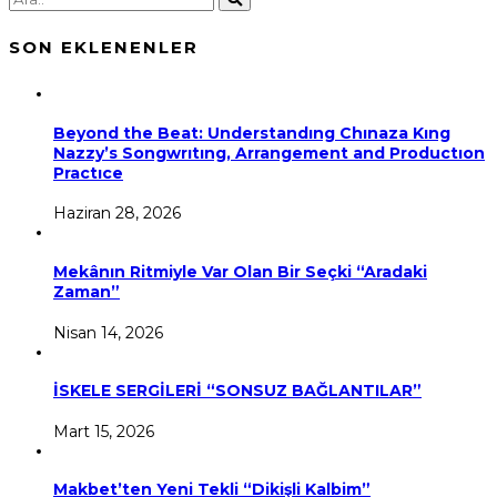
SON EKLENENLER
Beyond the Beat: Understandıng Chınaza Kıng
Nazzy’s Songwrıtıng, Arrangement and Productıon
Practıce
Haziran 28, 2026
Mekânın Ritmiyle Var Olan Bir Seçki “Aradaki
Zaman”
Nisan 14, 2026
İSKELE SERGİLERİ “SONSUZ BAĞLANTILAR”
Mart 15, 2026
Makbet’ten Yeni Tekli “Dikişli Kalbim”