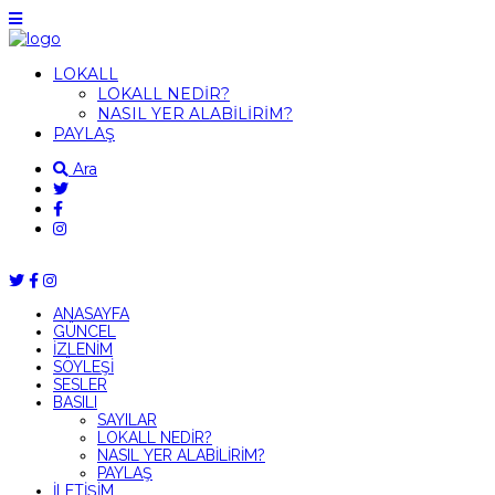
LOKALL
LOKALL NEDİR?
NASIL YER ALABİLİRİM?
PAYLAŞ
Ara
ANASAYFA
GÜNCEL
İZLENİM
SÖYLEŞİ
SESLER
BASILI
SAYILAR
LOKALL NEDİR?
NASIL YER ALABİLİRİM?
PAYLAŞ
İLETİŞİM