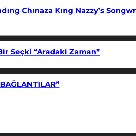
ndıng Chınaza Kıng Nazzy’s Songwr
Bir Seçki “Aradaki Zaman”
Z BAĞLANTILAR”