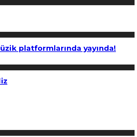
müzik platformlarında yayında!
iz