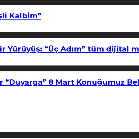
şli Kalbim”
ir Yürüyüş: “Üç Adım” tüm dijital 
r “Duyarga” 8 Mart Konuğumuz Bel