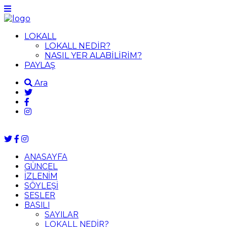
LOKALL
LOKALL NEDİR?
NASIL YER ALABİLİRİM?
PAYLAŞ
Ara
ANASAYFA
GÜNCEL
İZLENİM
SÖYLEŞİ
SESLER
BASILI
SAYILAR
LOKALL NEDİR?