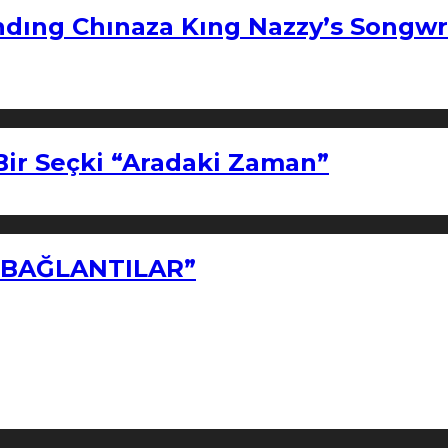
ndıng Chınaza Kıng Nazzy’s Songwr
Bir Seçki “Aradaki Zaman”
Z BAĞLANTILAR”