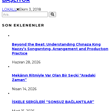
LOKALL
Ekim 3, 2018
SON EKLENENLER
Beyond the Beat: Understandıng Chınaza Kıng
Nazzy’s Songwrıtıng, Arrangement and Productıon
Practıce
Haziran 28, 2026
Mekânın Ritmiyle Var Olan Bir Seçki “Aradaki
Zaman”
Nisan 14, 2026
İSKELE SERGİLERİ “SONSUZ BAĞLANTILAR”
Mart 15, 2026