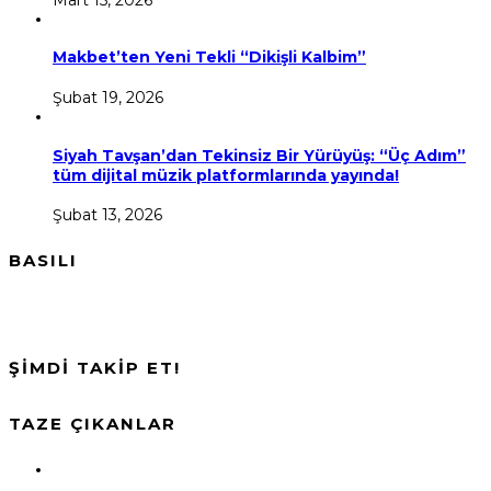
Makbet’ten Yeni Tekli “Dikişli Kalbim”
Şubat 19, 2026
Siyah Tavşan’dan Tekinsiz Bir Yürüyüş: “Üç Adım”
tüm dijital müzik platformlarında yayında!
Şubat 13, 2026
BASILI
ŞİMDİ TAKİP ET!
TAZE ÇIKANLAR