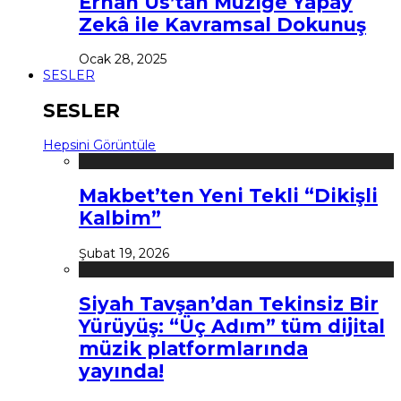
Erhan Us’tan Müziğe Yapay
Zekâ ile Kavramsal Dokunuş
Ocak 28, 2025
SESLER
SESLER
Hepsini Görüntüle
Makbet’ten Yeni Tekli “Dikişli
Kalbim”
Şubat 19, 2026
Siyah Tavşan’dan Tekinsiz Bir
Yürüyüş: “Üç Adım” tüm dijital
müzik platformlarında
yayında!