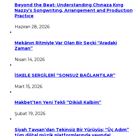
Beyond the Beat: Understandıng Chınaza Kıng
Nazzy’s Songwrıtıng, Arrangement and Productıon
Practıce
Haziran 28, 2026
Mekânın Ritmiyle Var Olan Bir Seçki “Aradaki
Zaman”
Nisan 14, 2026
İSKELE SERGİLERİ “SONSUZ BAĞLANTILAR”
Mart 15, 2026
Makbet’ten Yeni Tekli “Dikişli Kalbim”
Şubat 19, 2026
Siyah Tavşan’dan Tekinsiz Bir Yürüyüş: “Üç Adım”
tüm dijital müzik platformlarında yayında!