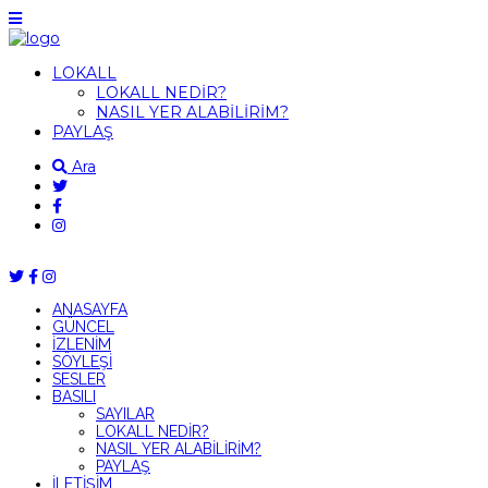
LOKALL
LOKALL NEDİR?
NASIL YER ALABİLİRİM?
PAYLAŞ
Ara
ANASAYFA
GÜNCEL
İZLENİM
SÖYLEŞİ
SESLER
BASILI
SAYILAR
LOKALL NEDİR?
NASIL YER ALABİLİRİM?
PAYLAŞ
İLETİŞİM