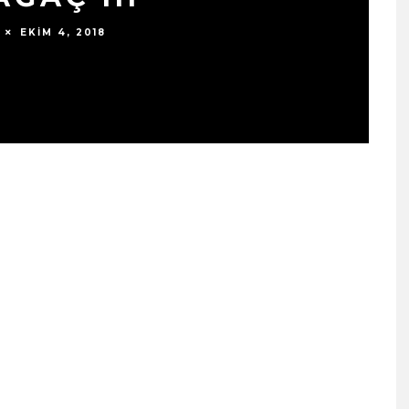
EKIM 4, 2018
SIYAH TAVŞAN’DAN TEKINS
BIR YÜRÜYÜŞ: “ÜÇ ADIM”
TÜM DIJITAL MÜZIK
PLATFORMLARINDA
YAYINDA!
ŞUBAT 13, 2026