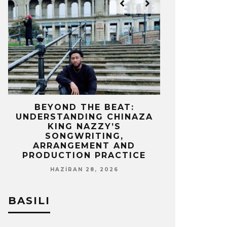
IZ
BEYOND THE BEAT:
MEKÂNIN 
UNDERSTANDING CHINAZA
OLAN BIR 
KING NAZZY’S
Z
SONGWRITING,
NISA
ARRANGEMENT AND
PRODUCTION PRACTICE
HAZIRAN 28, 2026
BASILI