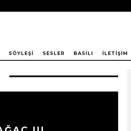
SÖYLEŞİ
SESLER
BASILI
İLETİŞİM
T
ĞAÇ III