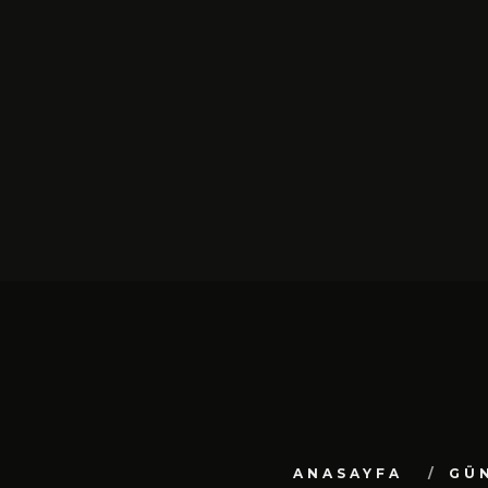
SIYAH TAVŞAN’DAN TEKINSIZ
YÜRÜYÜŞ: “ÜÇ ADIM” TÜ
DIJITAL MÜZIK
PLATFORMLARINDA YAYIN
ŞUBAT 13, 2026
ANASAYFA
GÜ