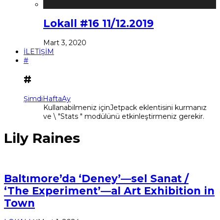
Lokall #16 11/12.2019
Mart 3, 2020
İLETİŞİM
#
#
Şimdi
Hafta
Ay
Kullanabilmeniz içinJetpack eklentisini kurmanız
ve \ "Stats " modülünü etkinleştirmeniz gerekir.
Lily Raines
Baltımore’da ‘Deney’—sel Sanat /
‘The Experiment’—al Art Exhibition in
Town