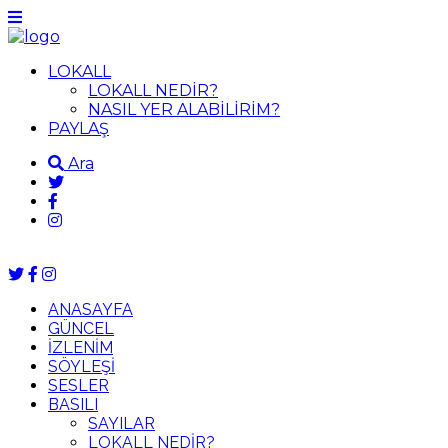
LOKALL
LOKALL NEDİR?
NASIL YER ALABİLİRİM?
PAYLAŞ
Ara
ANASAYFA
GÜNCEL
İZLENİM
SÖYLEŞİ
SESLER
BASILI
SAYILAR
LOKALL NEDİR?