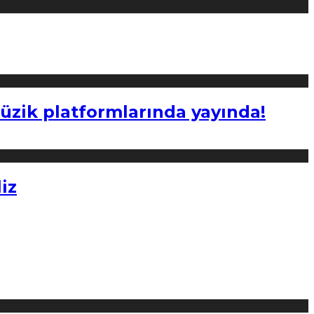
müzik platformlarında yayında!
iz