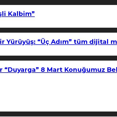
şli Kalbim”
ir Yürüyüş: “Üç Adım” tüm dijital 
r “Duyarga” 8 Mart Konuğumuz Bel