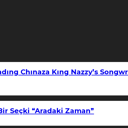
ndıng Chınaza Kıng Nazzy’s Songwr
Bir Seçki “Aradaki Zaman”