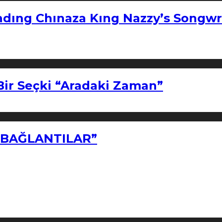
ndıng Chınaza Kıng Nazzy’s Songwr
Bir Seçki “Aradaki Zaman”
Z BAĞLANTILAR”