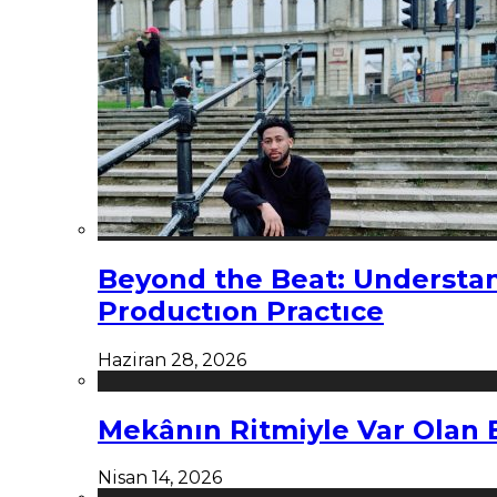
Beyond the Beat: Understa
Productıon Practıce
Haziran 28, 2026
Mekânın Ritmiyle Var Olan 
Nisan 14, 2026