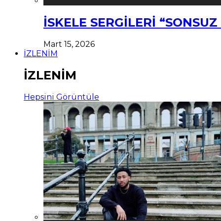
İSKELE SERGİLERİ “SONSU
Mart 15, 2026
İZLENİM
İZLENİM
Hepsini Görüntüle