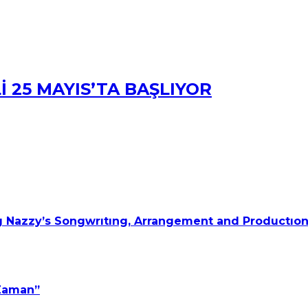
İ 25 MAYIS’TA BAŞLIYOR
 Nazzy’s Songwrıtıng, Arrangement and Productıon
 Zaman”