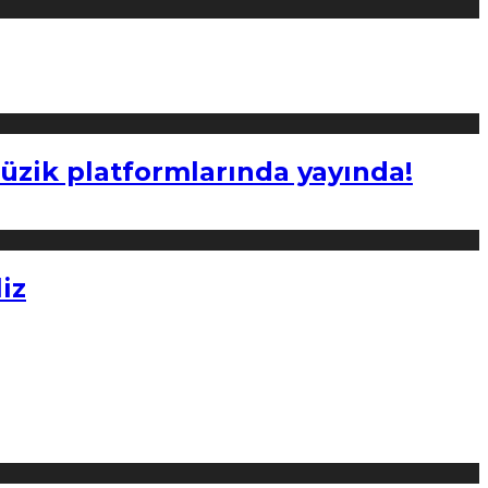
müzik platformlarında yayında!
iz