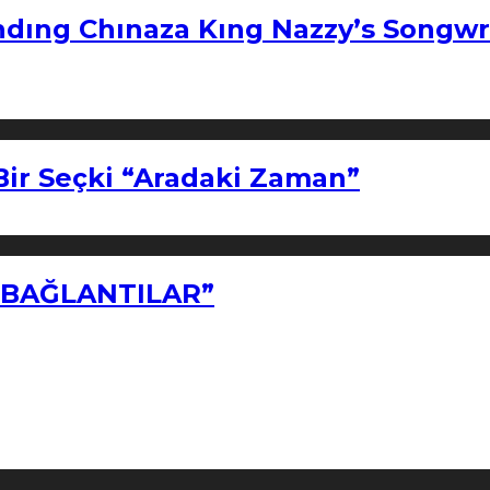
ndıng Chınaza Kıng Nazzy’s Songwr
Bir Seçki “Aradaki Zaman”
Z BAĞLANTILAR”