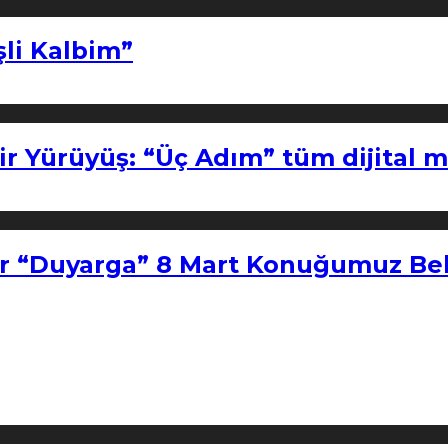
şli Kalbim”
ir Yürüyüş: “Üç Adım” tüm dijital 
r “Duyarga” 8 Mart Konuğumuz Bel