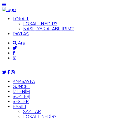
LOKALL
LOKALL NEDİR?
NASIL YER ALABİLİRİM?
PAYLAŞ
Ara
ANASAYFA
GÜNCEL
İZLENİM
SÖYLEŞİ
SESLER
BASILI
SAYILAR
LOKALL NEDİR?