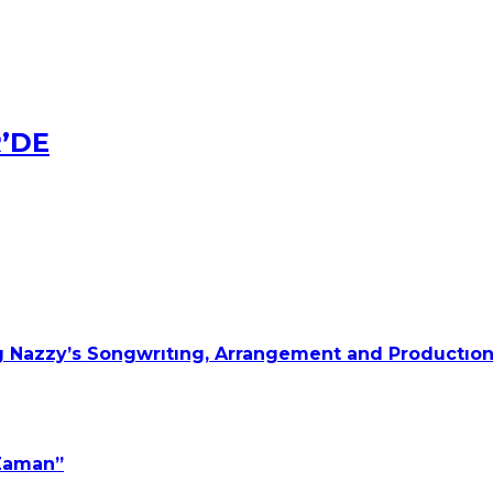
R’DE
 Nazzy’s Songwrıtıng, Arrangement and Productıon
 Zaman”