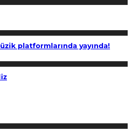
müzik platformlarında yayında!
iz