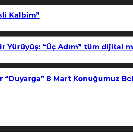
şli Kalbim”
ir Yürüyüş: “Üç Adım” tüm dijital 
r “Duyarga” 8 Mart Konuğumuz Bel