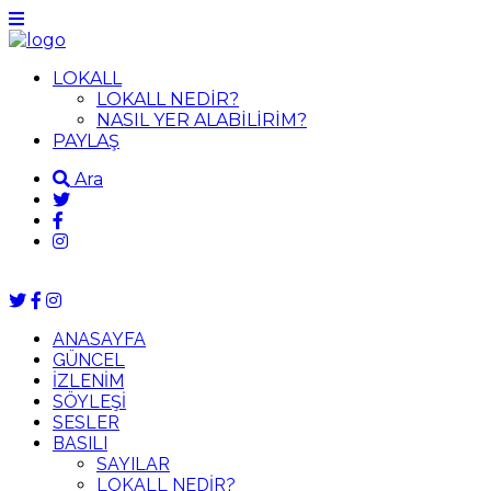
LOKALL
LOKALL NEDİR?
NASIL YER ALABİLİRİM?
PAYLAŞ
Ara
ANASAYFA
GÜNCEL
İZLENİM
SÖYLEŞİ
SESLER
BASILI
SAYILAR
LOKALL NEDİR?