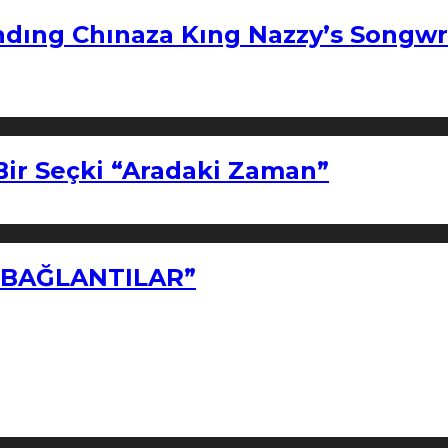
ndıng Chınaza Kıng Nazzy’s Songwr
Bir Seçki “Aradaki Zaman”
Z BAĞLANTILAR”