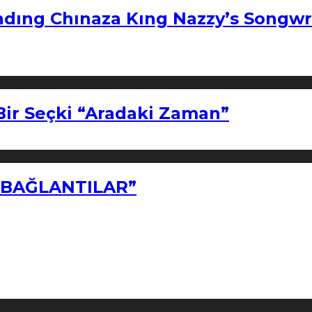
ndıng Chınaza Kıng Nazzy’s Songwr
Bir Seçki “Aradaki Zaman”
Z BAĞLANTILAR”