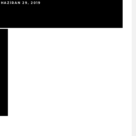
PLATFORMLARINDA
HAZIRAN 29, 2019
YAYINDA!
ŞUBAT 13, 2026