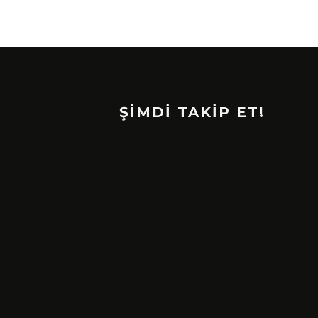
ŞİMDİ TAKİP ET!
SIYAH TAVŞAN’DAN TEKINSIZ
YÜRÜYÜŞ: “ÜÇ ADIM” TÜ
DIJITAL MÜZIK
PLATFORMLARINDA YAYIN
ŞUBAT 13, 2026