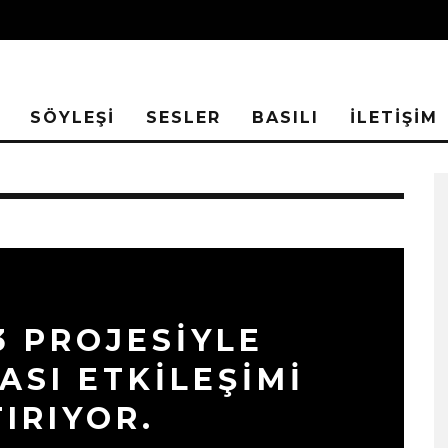
SÖYLEŞİ
SESLER
BASILI
İLETİŞİM
3 PROJESİYLE
ASI ETKİLEŞİMİ
SIYAH TAVŞAN’DAN TEKINS
IRIYOR.
BIR YÜRÜYÜŞ: “ÜÇ ADIM”
TÜM DIJITAL MÜZIK