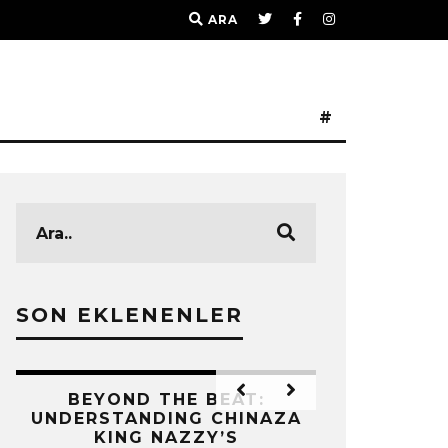
ARA
#
SON EKLENENLER
IZ
BEYOND THE BEAT:
MEKÂNIN 
UNDERSTANDING CHINAZA
OLAN BIR 
KING NAZZY’S
Z