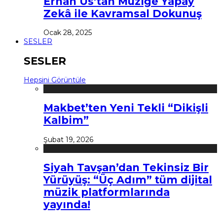
Erhan Us’tan Müziğe Yapay
Zekâ ile Kavramsal Dokunuş
Ocak 28, 2025
SESLER
SESLER
Hepsini Görüntüle
Makbet’ten Yeni Tekli “Dikişli
Kalbim”
Şubat 19, 2026
Siyah Tavşan’dan Tekinsiz Bir
Yürüyüş: “Üç Adım” tüm dijital
müzik platformlarında
yayında!