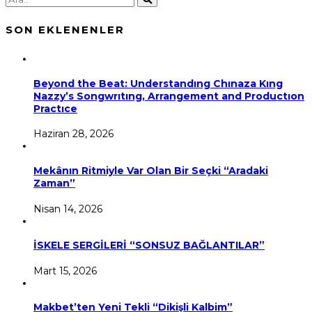
SON EKLENENLER
Beyond the Beat: Understandıng Chınaza Kıng
Nazzy’s Songwrıtıng, Arrangement and Productıon
Practıce
Haziran 28, 2026
Mekânın Ritmiyle Var Olan Bir Seçki “Aradaki
Zaman”
Nisan 14, 2026
İSKELE SERGİLERİ “SONSUZ BAĞLANTILAR”
Mart 15, 2026
Makbet’ten Yeni Tekli “Dikişli Kalbim”