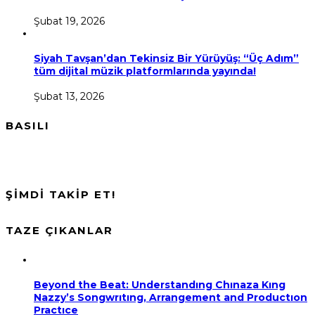
Şubat 19, 2026
Siyah Tavşan’dan Tekinsiz Bir Yürüyüş: “Üç Adım”
tüm dijital müzik platformlarında yayında!
Şubat 13, 2026
BASILI
ŞİMDİ TAKİP ET!
TAZE ÇIKANLAR
Beyond the Beat: Understandıng Chınaza Kıng
Nazzy’s Songwrıtıng, Arrangement and Productıon
Practıce