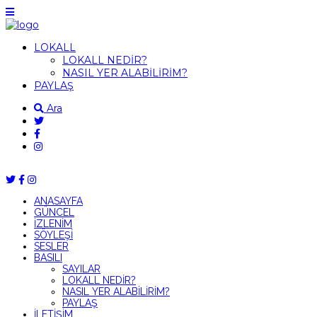
LOKALL
LOKALL NEDİR?
NASIL YER ALABİLİRİM?
PAYLAŞ
Ara
ANASAYFA
GÜNCEL
İZLENİM
SÖYLEŞİ
SESLER
BASILI
SAYILAR
LOKALL NEDİR?
NASIL YER ALABİLİRİM?
PAYLAŞ
İLETİŞİM